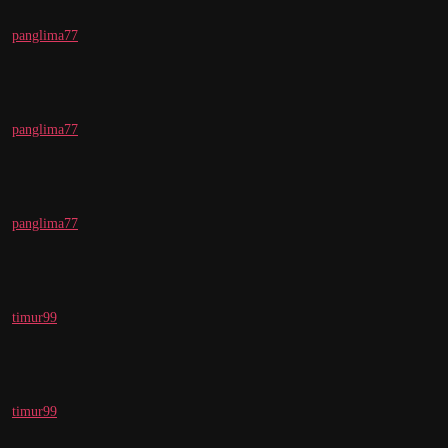
panglima77
panglima77
panglima77
timur99
timur99