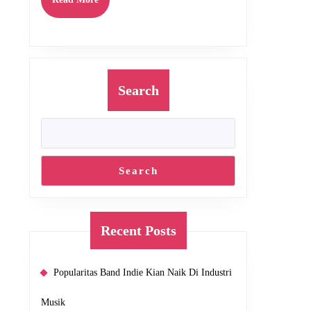
More
Search
Search
Recent Posts
Popularitas Band Indie Kian Naik Di Industri
Musik