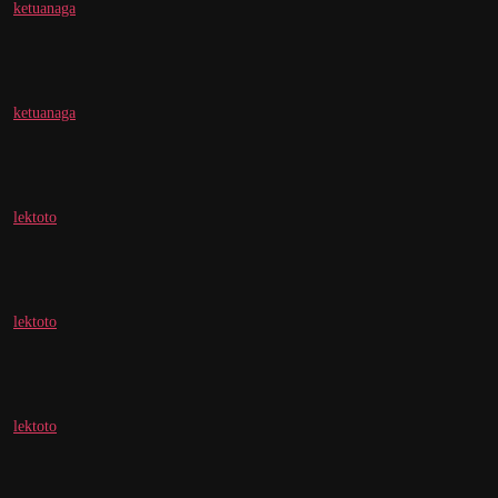
ketuanaga
ketuanaga
lektoto
lektoto
lektoto