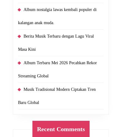
Album nostalgia lawas kembali populer di
kalangan anak muda.
Berita Musik Terbaru dengan Lagu Viral
Masa Kini
Album Terbaru Mei 2026 Pecahkan Rekor
Streaming Global
Musik Tradisional Modern Ciptakan Tren
Baru Global
Recent Comments