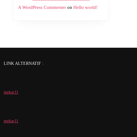
A WordPress Commenter
on
Hello world!
LINK ALTERNATIF :
mekar11
mekar11