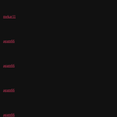
mekar11
agam66
agam66
agam66
agam66