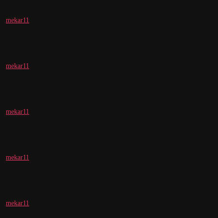
mekar11
mekar11
mekar11
mekar11
mekar11