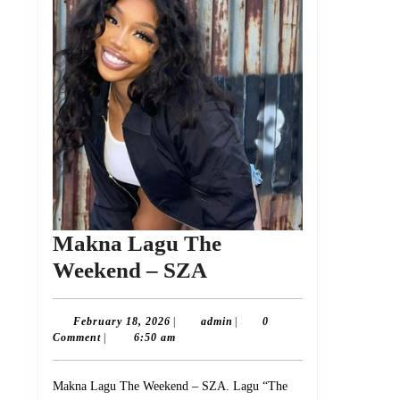
Makna Lagu The
Makna
Weekend – SZA
Lagu
The
February
admin
February 18, 2026
|
admin
|
0
18,
Comment
|
6:50 am
Weekend
2026
–
Makna Lagu The Weekend – SZA. Lagu “The