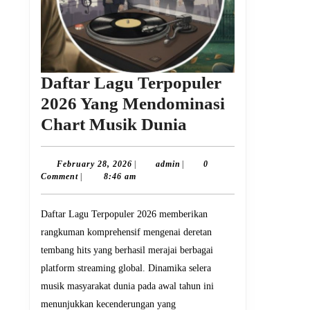
Daftar Lagu Terpopuler
2026 Yang Mendominasi
Daftar
Chart Musik Dunia
Lagu
Terpopuler
February
admin
February 28, 2026
|
admin
|
0
28,
Comment
|
8:46 am
2026
2026
Yang
Daftar Lagu Terpopuler 2026 memberikan
Mendominasi
rangkuman komprehensif mengenai deretan
Chart
tembang hits yang berhasil merajai berbagai
Musik
platform streaming global. Dinamika selera
Dunia
musik masyarakat dunia pada awal tahun ini
menunjukkan kecenderungan yang