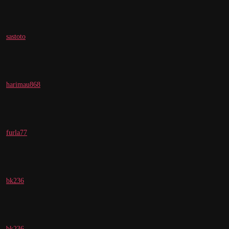
sastoto
harimau868
furla77
bk236
bk236