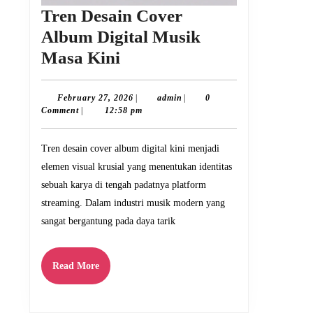
Tren Desain Cover
Album Digital Musik
Tren
Masa Kini
Desain
Cover
February
admin
February 27, 2026
|
admin
|
0
27,
Comment
|
12:58 pm
Album
2026
Digital
Tren desain cover album digital kini menjadi
Musik
elemen visual krusial yang menentukan identitas
Masa
sebuah karya di tengah padatnya platform
Kini
streaming. Dalam industri musik modern yang
sangat bergantung pada daya tarik
Read
Read More
More