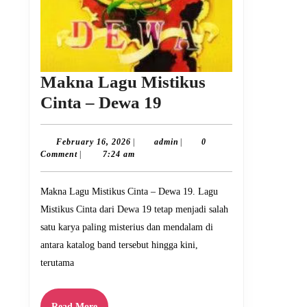
Makna Lagu Mistikus
Makna
Cinta – Dewa 19
Lagu
Mistikus
February
admin
February 16, 2026
|
admin
|
0
16,
Comment
|
7:24 am
Cinta
2026
–
Makna Lagu Mistikus Cinta – Dewa 19. Lagu
Dewa
Mistikus Cinta dari Dewa 19 tetap menjadi salah
19
satu karya paling misterius dan mendalam di
antara katalog band tersebut hingga kini,
terutama
Read
Read More