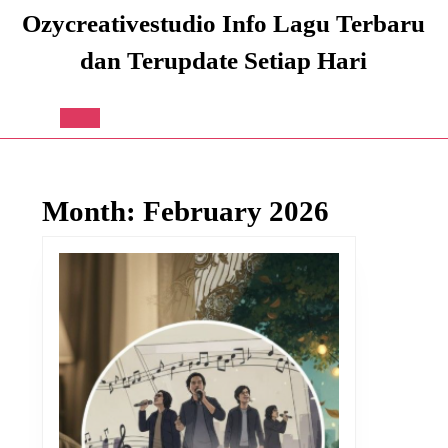
Skip
Ozycreativestudio Info Lagu Terbaru
to
content
dan Terupdate Setiap Hari
Skip
to
content
Open
Button
Month:
February 2026