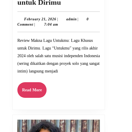
Review
untuk Dirimu
Makna
Lagu
February
admin
February 21, 2026
|
admin
|
0
21,
Comment
|
7:04 am
Untukmu:
2026
Lagu
Review Makna Lagu Untukmu: Lagu Khusus
Khusus
untuk Dirimu. Lagu “Untukmu” yang rilis akhir
untuk
2024 oleh salah satu musisi independen Indonesia
Dirimu
(sering dikaitkan dengan proyek solo yang sangat
intim) langsung menjadi
Read
Read More
More