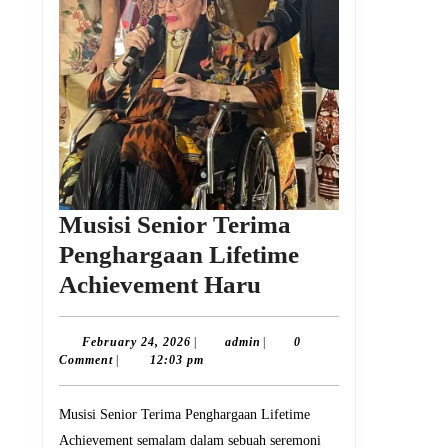
Musisi Senior Terima
Penghargaan Lifetime
Musisi
Achievement Haru
Senior
Terima
February
admin
February 24, 2026
|
admin
|
0
24,
Comment
|
12:03 pm
Penghargaan
2026
Lifetime
Musisi Senior Terima Penghargaan Lifetime
Achievement
Achievement semalam dalam sebuah seremoni