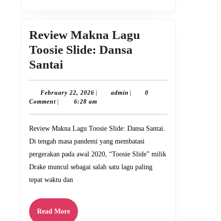
Review Makna Lagu
Toosie Slide: Dansa
Review
Santai
Makna
Lagu
February
admin
February 22, 2026
|
admin
|
0
22,
Comment
|
6:28 am
Toosie
2026
Slide:
Review Makna Lagu Toosie Slide: Dansa Santai.
Dansa
Di tengah masa pandemi yang membatasi
Santai
pergerakan pada awal 2020, “Toosie Slide” milik
Drake muncul sebagai salah satu lagu paling
tepat waktu dan
Read
Read More