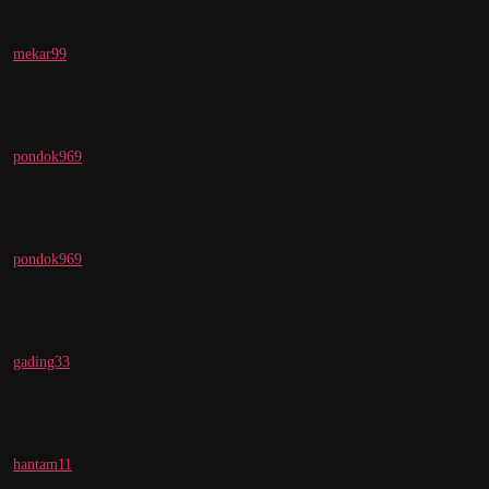
mekar99
pondok969
pondok969
gading33
hantam11