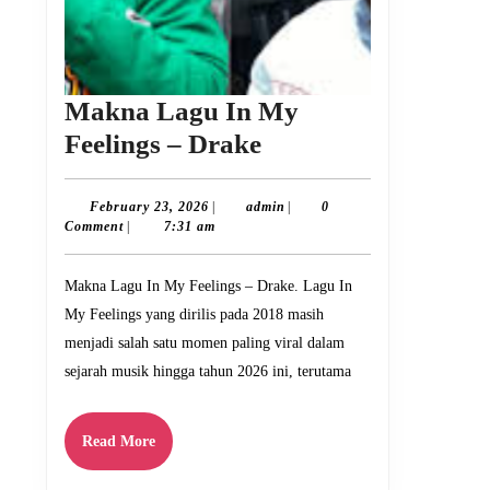
Makna Lagu In My
Makna
Feelings – Drake
Lagu
In
February
admin
February 23, 2026
|
admin
|
0
23,
Comment
|
7:31 am
My
2026
Feelings
Makna Lagu In My Feelings – Drake. Lagu In
–
My Feelings yang dirilis pada 2018 masih
Drake
menjadi salah satu momen paling viral dalam
sejarah musik hingga tahun 2026 ini, terutama
Read
Read More
More