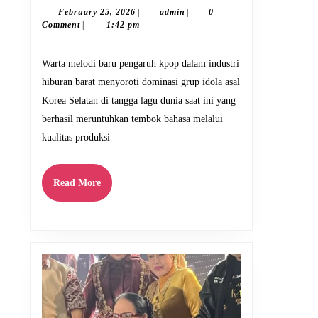
Baru
February
admin
February 25, 2026
|
admin
|
0
25,
Comment
|
1:42 pm
Pengaruh
2026
Kpop
Warta melodi baru pengaruh kpop dalam industri
di
hiburan barat menyoroti dominasi grup idola asal
Industri
Korea Selatan di tangga lagu dunia saat ini yang
Hiburan
berhasil meruntuhkan tembok bahasa melalui
Barat
kualitas produksi
Read
Read More
More