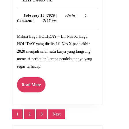
Lagu
HOLIDAY
February
admin
February 15, 2026
|
admin
|
0
15,
Comment
|
7:27 am
–
2026
Lil
Makna Lagu HOLIDAY – Lil Nas X. Lagu
Nas
HOLIDAY yang dirilis Lil Nas X pada akhir
X
2020 menjadi salah satu karya yang langsung
mencuri perhatian karena pendekatannya yang
segar terhadap
Read
Read More
More
Posts
1
2
3
Next
pagination