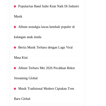
Popularitas Band Indie Kian Naik Di Industri
Musik
Album nostalgia lawas kembali populer di
kalangan anak muda.
Berita Musik Terbaru dengan Lagu Viral
Masa Kini
Album Terbaru Mei 2026 Pecahkan Rekor
Streaming Global
Musik Tradisional Modern Ciptakan Tren
Baru Global