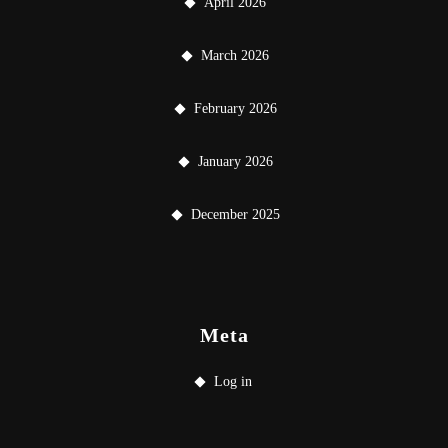
April 2026
March 2026
February 2026
January 2026
December 2025
Meta
Log in