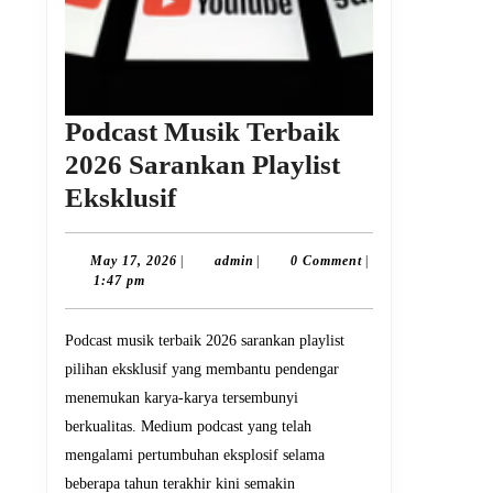
Podcast Musik Terbaik
2026 Sarankan Playlist
Podcast
Eksklusif
Musik
Terbaik
May
admin
May 17, 2026
|
admin
|
0 Comment
|
17,
1:47 pm
2026
2026
Sarankan
Podcast musik terbaik 2026 sarankan playlist
Playlist
pilihan eksklusif yang membantu pendengar
Eksklusif
menemukan karya-karya tersembunyi
berkualitas. Medium podcast yang telah
mengalami pertumbuhan eksplosif selama
beberapa tahun terakhir kini semakin