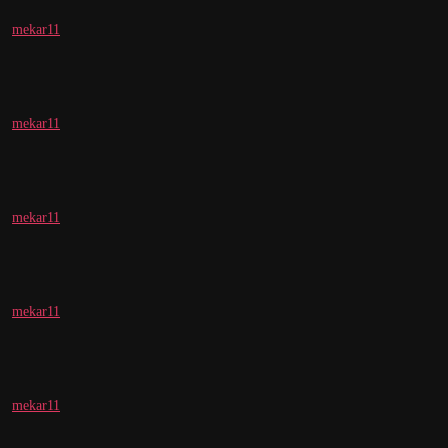
mekar11
mekar11
mekar11
mekar11
mekar11