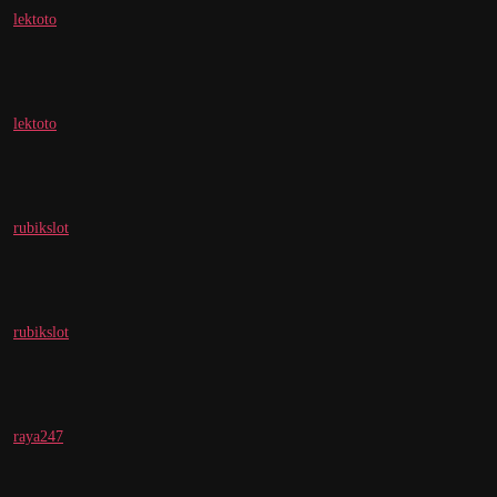
lektoto
lektoto
rubikslot
rubikslot
raya247