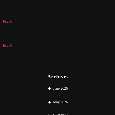
bk236
bk236
Archives
June 2026
May 2026