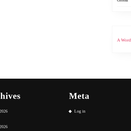
Global
A Word
hives
Meta
 2026
Log in
2026