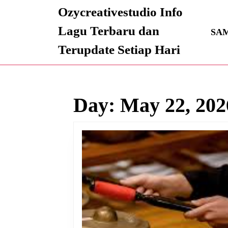
Skip
Ozycreativestudio Info
to
content
Lagu Terbaru dan
SA
Skip
Terupdate Setiap Hari
to
content
Day:
May 22, 202