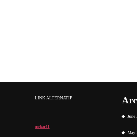
Arc
LINK ALTERNATIF :
June
mekar11
May 