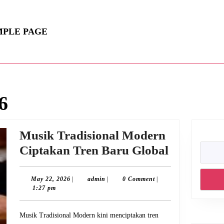
MPLE PAGE
6
Musik Tradisional Modern
Musik
Ciptakan Tren Baru Global
Tradision
Modern
May
admin
May 22, 2026
|
admin
|
0 Comment
|
22,
1:27 pm
Ciptakan
2026
Tren
Musik Tradisional Modern kini menciptakan tren