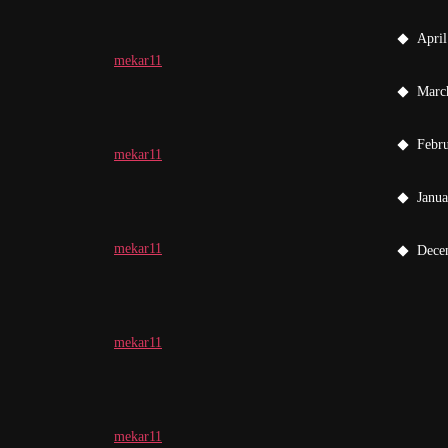
April
mekar11
Marc
Febr
mekar11
Janu
mekar11
Dece
mekar11
mekar11