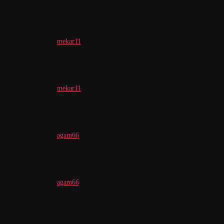
mekar11
mekar11
agam66
agam66