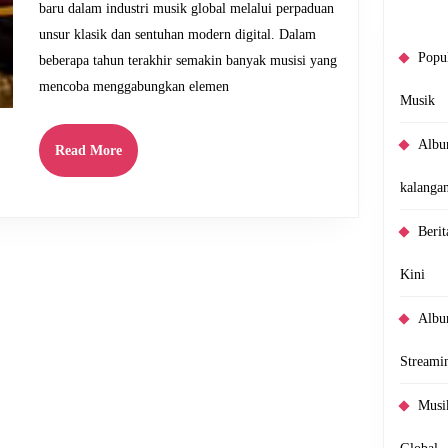
Baru
baru dalam industri musik global melalui perpaduan
Global
unsur klasik dan sentuhan modern digital. Dalam
Popul
beberapa tahun terakhir semakin banyak musisi yang
mencoba menggabungkan elemen
Musik
Album
Read
Read More
More
kalanga
Beri
Kini
Albu
Streami
Musi