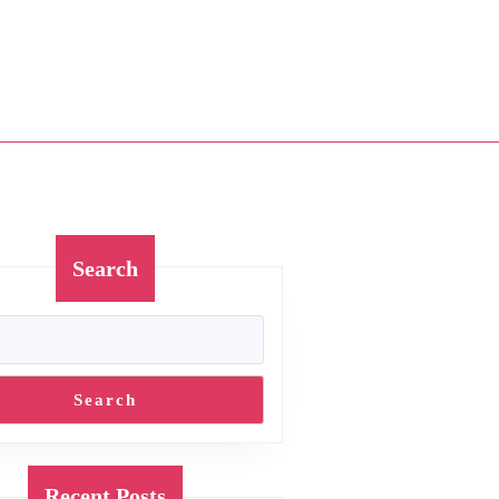
Search
al
Search
Recent Posts