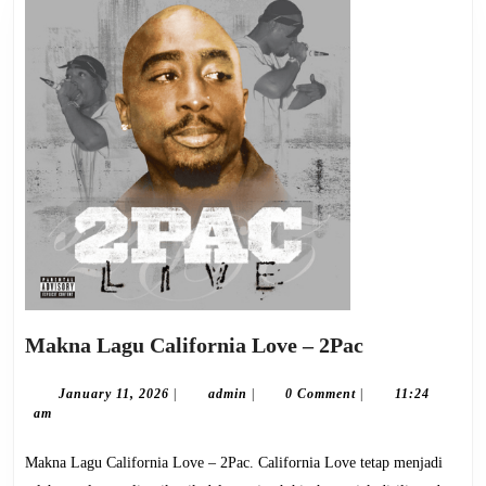
Makna
Makna Lagu California Love – 2Pac
Lagu
California
January
admin
January 11, 2026
|
admin
|
0 Comment
|
11:24
11,
am
Love
2026
–
Makna Lagu California Love – 2Pac. California Love tetap menjadi
2Pac