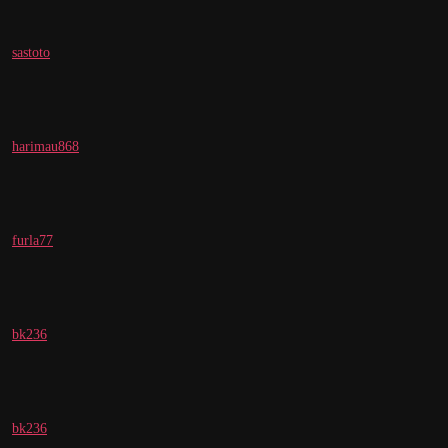
sastoto
harimau868
furla77
bk236
bk236