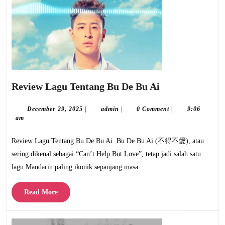
Review
Review Lagu Tentang Bu De Bu Ai
Lagu
Tentang
December
admin
December 29, 2025
|
admin
|
0 Comment
|
9:06
29,
am
Bu
2025
De
Review Lagu Tentang Bu De Bu Ai. Bu De Bu Ai (不得不愛), atau
Bu
sering dikenal sebagai “Can’t Help But Love”, tetap jadi salah satu
Ai
lagu Mandarin paling ikonik sepanjang masa.
Read
Read More
More