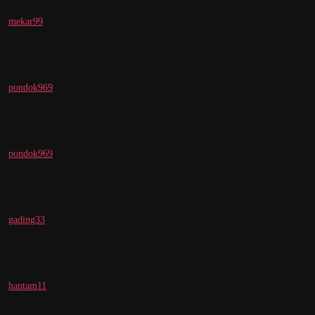
mekar99
pondok969
pondok969
gading33
hantam11