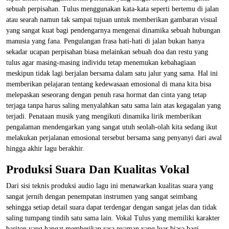
sebuah perpisahan. Tulus menggunakan kata-kata seperti bertemu di jalan
atau searah namun tak sampai tujuan untuk memberikan gambaran visual
yang sangat kuat bagi pendengarnya mengenai dinamika sebuah hubungan
manusia yang fana. Pengulangan frasa hati-hati di jalan bukan hanya
sekadar ucapan perpisahan biasa melainkan sebuah doa dan restu yang
tulus agar masing-masing individu tetap menemukan kebahagiaan
meskipun tidak lagi berjalan bersama dalam satu jalur yang sama. Hal ini
memberikan pelajaran tentang kedewasaan emosional di mana kita bisa
melepaskan seseorang dengan penuh rasa hormat dan cinta yang tetap
terjaga tanpa harus saling menyalahkan satu sama lain atas kegagalan yang
terjadi. Penataan musik yang mengikuti dinamika lirik memberikan
pengalaman mendengarkan yang sangat utuh seolah-olah kita sedang ikut
melakukan perjalanan emosional tersebut bersama sang penyanyi dari awal
hingga akhir lagu berakhir.
Produksi Suara Dan Kualitas Vokal
Dari sisi teknis produksi audio lagu ini menawarkan kualitas suara yang
sangat jernih dengan penempatan instrumen yang sangat seimbang
sehingga setiap detail suara dapat terdengar dengan sangat jelas dan tidak
saling tumpang tindih satu sama lain. Vokal Tulus yang memiliki karakter
bariton yang hangat memberikan rasa nyaman yang luar biasa bagi