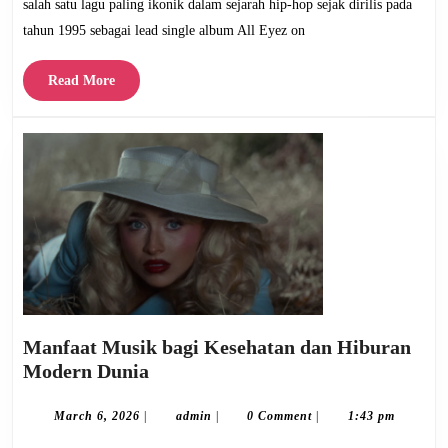
salah satu lagu paling ikonik dalam sejarah hip-hop sejak dirilis pada
tahun 1995 sebagai lead single album All Eyez on
Read
Read More
More
Manfaat Musik bagi Kesehatan dan Hiburan
Manfaat
Modern Dunia
Musik
bagi
March
admin
March 6, 2026
|
admin
|
0 Comment
|
1:43 pm
6,
Kesehatan