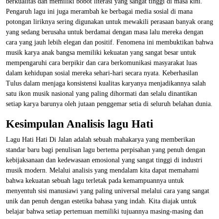
berkualitas dan memiliki bobot literasi yang sangat tinggi di masa kini.
Pengaruh lagu ini juga merambah ke berbagai media sosial di mana
potongan liriknya sering digunakan untuk mewakili perasaan banyak orang
yang sedang berusaha untuk berdamai dengan masa lalu mereka dengan
cara yang jauh lebih elegan dan positif. Fenomena ini membuktikan bahwa
musik karya anak bangsa memiliki kekuatan yang sangat besar untuk
mempengaruhi cara berpikir dan cara berkomunikasi masyarakat luas
dalam kehidupan sosial mereka sehari-hari secara nyata. Keberhasilan
Tulus dalam menjaga konsistensi kualitas karyanya menjadikannya salah
satu ikon musik nasional yang paling dihormati dan selalu dinantikan
setiap karya barunya oleh jutaan penggemar setia di seluruh belahan dunia.
Kesimpulan Analisis lagu Hati
Lagu Hati Hati Di Jalan adalah sebuah mahakarya yang memberikan
standar baru bagi penulisan lagu bertema perpisahan yang penuh dengan
kebijaksanaan dan kedewasaan emosional yang sangat tinggi di industri
musik modern. Melalui analisis yang mendalam kita dapat memahami
bahwa kekuatan sebuah lagu terletak pada kemampuannya untuk
menyentuh sisi manusiawi yang paling universal melalui cara yang sangat
unik dan penuh dengan estetika bahasa yang indah. Kita diajak untuk
belajar bahwa setiap pertemuan memiliki tujuannya masing-masing dan