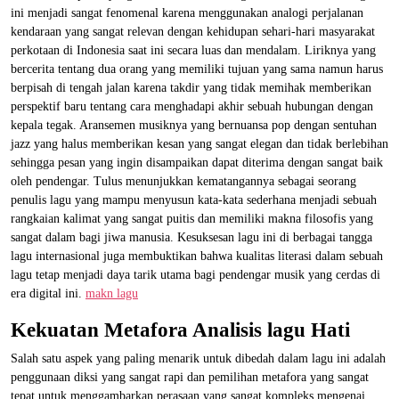
ini menjadi sangat fenomenal karena menggunakan analogi perjalanan
kendaraan yang sangat relevan dengan kehidupan sehari-hari masyarakat
perkotaan di Indonesia saat ini secara luas dan mendalam. Liriknya yang
bercerita tentang dua orang yang memiliki tujuan yang sama namun harus
berpisah di tengah jalan karena takdir yang tidak memihak memberikan
perspektif baru tentang cara menghadapi akhir sebuah hubungan dengan
kepala tegak. Aransemen musiknya yang bernuansa pop dengan sentuhan
jazz yang halus memberikan kesan yang sangat elegan dan tidak berlebihan
sehingga pesan yang ingin disampaikan dapat diterima dengan sangat baik
oleh pendengar. Tulus menunjukkan kematangannya sebagai seorang
penulis lagu yang mampu menyusun kata-kata sederhana menjadi sebuah
rangkaian kalimat yang sangat puitis dan memiliki makna filosofis yang
sangat dalam bagi jiwa manusia. Kesuksesan lagu ini di berbagai tangga
lagu internasional juga membuktikan bahwa kualitas literasi dalam sebuah
lagu tetap menjadi daya tarik utama bagi pendengar musik yang cerdas di
era digital ini.
makn lagu
Kekuatan Metafora Analisis lagu Hati
Salah satu aspek yang paling menarik untuk dibedah dalam lagu ini adalah
penggunaan diksi yang sangat rapi dan pemilihan metafora yang sangat
tepat untuk menggambarkan perasaan yang sangat kompleks mengenai