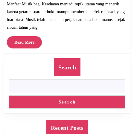
2026
Manfaat Musik bagi Kesehatan menjadi topik utama yang menarik
dan
Hiburan
karena getaran suara terbukti mampu memberikan efek relaksasi yang
Modern
luar biasa. Musik telah menemani perjalanan peradaban manusia sejak
Dunia
ribuan tahun yang
Read
Read More
More
Search
Search
Recent Posts