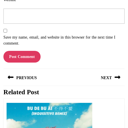
Save my name, email, and website in this browser for the next time I
comment.
Post
PREVIOUS
NEXT
navigation
Related Post
Previous
Next
post:
post: