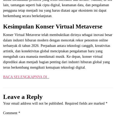
lain, tantangan seperti hak cipta digital, keamanan data, dan pengalaman
pengguna tetap menjadi isu yang harus diatasi agar ekosistem ini dapat
berkembang secara berkelanjutan.
Kesimpulan Konser Virtual Metaverse
Konser Virtual Metaverse telah membuktikan dirinya sebagai inovasi besar
dalam industri hiburan modern dengan mencetak rekor penonton online
terbanyak di tahun 2026. Perpaduan antara teknologi canggih, kreativitas
artistik, dan konektivitas global menciptakan pengalaman baru yang
mengubah cara manusia menikmati musik. Ke depan, konser virtual
diprediksi akan menjadi bagian penting dari industri hiburan global yang
terus berkembang mengikuti kemajuan teknologi digital.
BACA SELENGKAPNYA DI..
Leave a Reply
Your email address will not be published.
Required fields are marked
*
Comment
*