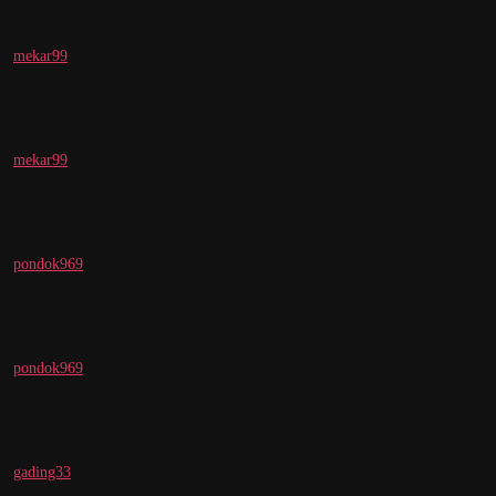
mekar99
mekar99
pondok969
pondok969
gading33