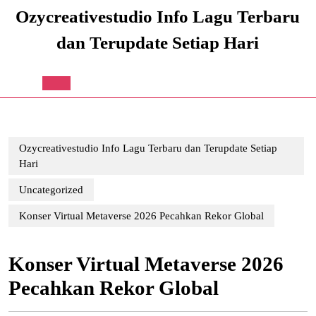
Skip
Ozycreativestudio Info Lagu Terbaru
to
content
dan Terupdate Setiap Hari
Skip
to
content
Open
Button
Ozycreativestudio Info Lagu Terbaru dan Terupdate Setiap
Hari
Uncategorized
Konser Virtual Metaverse 2026 Pecahkan Rekor Global
Konser Virtual Metaverse 2026
Pecahkan Rekor Global