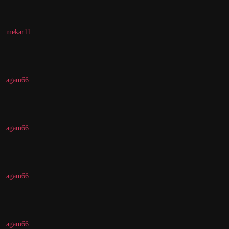
mekar11
agam66
agam66
agam66
agam66