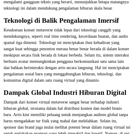
mengalami gangguan teknis yang berarti, menunjukkan betapa matangnya
teknologi ini dalam mendukung pengalaman hiburan skala besar.
Teknologi di Balik Pengalaman Imersif
Kesuksesan konser metaverse tidak lepas dari teknologi canggih yang
mendukungnya, seperti real time rendering, kecerdasan buatan, dan audio
spasial tiga dimensi. Teknologi ini menciptakan ilusi kehadiran yang
sangat kuat sehingga penonton merasa benar benar berada di dalam konser
meskipun secara fisik berada di lokasi berbeda. Selain itu, sistem interaksi
berbasis avatar memungkinkan pengguna berkomunikasi satu sama lain
dan bahkan berinteraksi dengan artis secara langsung. Hal ini menciptakan
pengalaman sosial baru yang menggabungkan hiburan, teknologi, dan
komunitas digital dalam satu ruang virtual yang dinamis.
Dampak Global Industri Hiburan Digital
Dampak dari konser virtual metaverse sangat besar terhadap industri
hiburan global, terutama dalam hal distribusi konten dan model bisnis
baru. Artis kini memiliki peluang untuk menjangkau audiens global tanpa
harus mengadakan tur fisik yang mahal dan melelahkan. Selain itu,
sponsor dan brand juga mulai melihat potensi besar dalam ruang virtual ini
untuk melakukan promosi yang lebih interaktif dan kreatif. Namun, di sisi