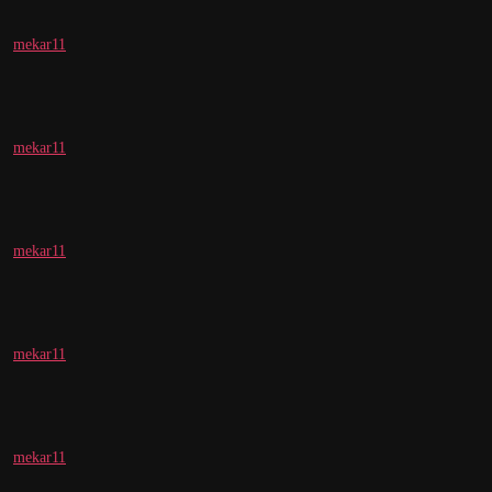
mekar11
mekar11
mekar11
mekar11
mekar11