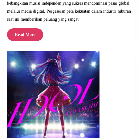
Global
kebangkitan musisi independen yang sukses mendominasi pasar global
Musik
melalui media digital. Pergeseran peta kekuatan dalam industri hiburan
Indie
saat ini memberikan peluang yang sangat
Read
Read More
More