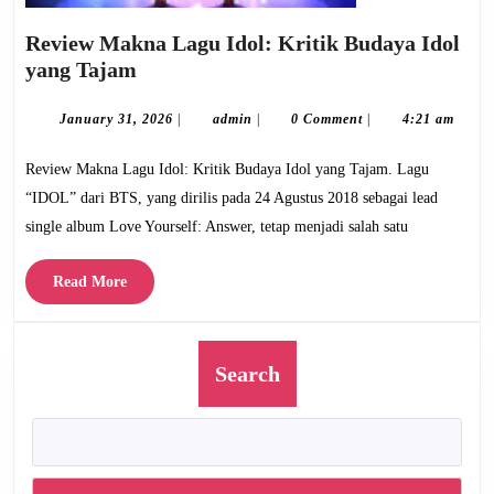
Review Makna Lagu Idol: Kritik Budaya Idol
Review
yang Tajam
Makna
Lagu
January
admin
January 31, 2026
|
admin
|
0 Comment
|
4:21 am
31,
Idol:
2026
Review Makna Lagu Idol: Kritik Budaya Idol yang Tajam. Lagu
Kritik
Budaya
“IDOL” dari BTS, yang dirilis pada 24 Agustus 2018 sebagai lead
Idol
single album Love Yourself: Answer, tetap menjadi salah satu
yang
Tajam
Read
Read More
More
Search