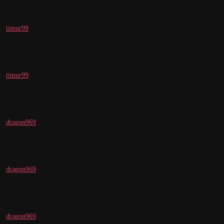
timur99
timur99
dragon969
dragon969
dragon969