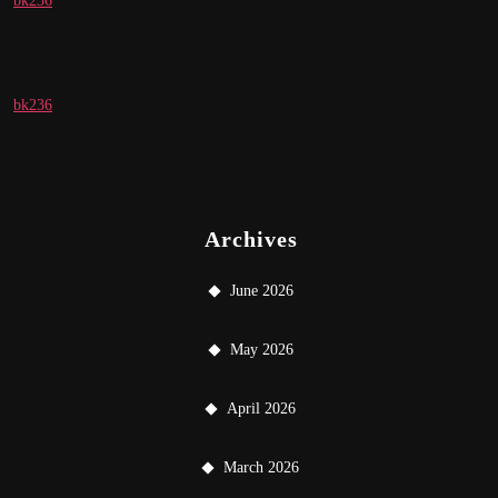
bk236
bk236
Archives
June 2026
May 2026
April 2026
March 2026