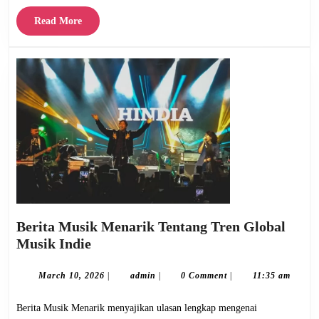
Read
Read More
More
Berita Musik Menarik Tentang Tren Global
Berita
Musik Indie
Musik
Menarik
March
admin
March 10, 2026
|
admin
|
0 Comment
|
11:35 am
10,
Tentang
2026
Berita Musik Menarik menyajikan ulasan lengkap mengenai
Tren