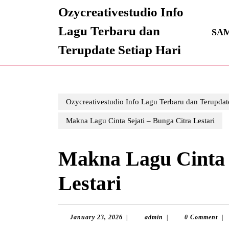
Skip
Ozycreativestudio Info
to
content
Lagu Terbaru dan
SA
Skip
Terupdate Setiap Hari
to
content
Ozycreativestudio Info Lagu Terbaru dan Terupdate
Makna Lagu Cinta Sejati – Bunga Citra Lestari
Makna Lagu Cinta S
Lestari
January
admin
January 23, 2026
|
admin
|
0 Comment
|
23,