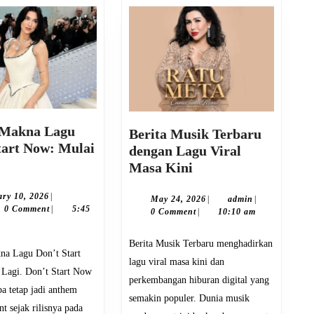
 Makna Lagu
Berita Musik Terbaru
tart Now: Mulai
dengan Lagu Viral
iew
Berita
Masa Kini
kna
Musik
gu
February
ry 10, 2026
|
Terbaru
May
admin
May 24, 2026
|
admin
|
in
10,
0 Comment
|
5:45
24,
’t
0 Comment
|
10:10 am
dengan
2026
2026
rt
Lagu
Berita Musik Terbaru menghadirkan
w:
Viral
lagu viral masa kini dan
ai
Masa
Lagi. Don’t Start Now
i
perkembangan hiburan digital yang
Kini
pa tetap jadi anthem
semakin populer. Dunia musik
 sejak rilisnya pada