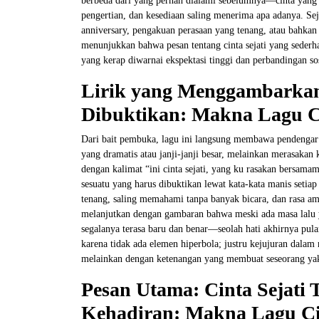
berbeda dari yang pernah dialami sebelumnya—cinta yang t
pengertian, dan kesediaan saling menerima apa adanya. Se
anniversary, pengakuan perasaan yang tenang, atau bahkan 
menunjukkan bahwa pesan tentang cinta sejati yang seder
yang kerap diwarnai ekspektasi tinggi dan perbandingan so
Lirik yang Menggambarkan
Dibuktikan: Makna Lagu Cin
Dari bait pembuka, lagu ini langsung membawa pendengar 
yang dramatis atau janji-janji besar, melainkan merasakan 
dengan kalimat “ini cinta sejati, yang ku rasakan bersama
sesuatu yang harus dibuktikan lewat kata-kata manis setia
tenang, saling memahami tanpa banyak bicara, dan rasa ama
melanjutkan dengan gambaran bahwa meski ada masa lalu 
segalanya terasa baru dan benar—seolah hati akhirnya pula
karena tidak ada elemen hiperbola; justru kejujuran dalam 
melainkan dengan ketenangan yang membuat seseorang yaki
Pesan Utama: Cinta Sejati 
Kehadiran: Makna Lagu Cin