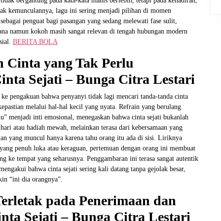
idak bergantung pada kata-kata manis berlebih, tetapi pada kehadiran,
jak kemunculannya, lagu ini sering menjadi pilihan di momen
sebagai penguat bagi pasangan yang sedang melewati fase sulit,
hana namun kokoh masih sangat relevan di tengah hubungan modern
sial.
BERITA BOLA
 Cinta yang Tak Perlu
ta Sejati – Bunga Citra Lestari
ke pengakuan bahwa penyanyi tidak lagi mencari tanda-tanda cinta
kepastian melalui hal-hal kecil yang nyata. Refrain yang berulang
mu” menjadi inti emosional, menegaskan bahwa cinta sejati bukanlah
p hari atau hadiah mewah, melainkan terasa dari kebersamaan yang
n yang muncul hanya karena tahu orang itu ada di sisi. Liriknya
yang penuh luka atau keraguan, pertemuan dengan orang ini membuat
ng ke tempat yang seharusnya. Penggambaran ini terasa sangat autentik
mengakui bahwa cinta sejati sering kali datang tanpa gejolak besar,
n “ini dia orangnya”.
Terletak pada Penerimaan dan
ta Sejati – Bunga Citra Lestari