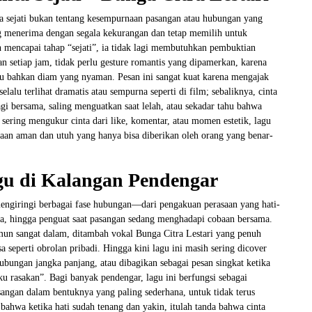
ta sejati bukan tentang kesempurnaan pasangan atau hubungan yang
g menerima dengan segala kekurangan dan tetap memilih untuk
 mencapai tahap “sejati”, ia tidak lagi membutuhkan pembuktian
n setiap jam, tidak perlu gesture romantis yang dipamerkan, karena
atau bahkan diam yang nyaman. Pesan ini sangat kuat karena mengajak
lalu terlihat dramatis atau sempurna seperti di film; sebaliknya, cinta
agi bersama, saling menguatkan saat lelah, atau sekadar tahu bahwa
 sering mengukur cinta dari like, komentar, atau momen estetik, lagu
aan aman dan utuh yang hanya bisa diberikan oleh orang yang benar-
u di Kalangan Pendengar
mengiringi berbagai fase hubungan—dari pengakuan perasaan yang hati-
na, hingga penguat saat pasangan sedang menghadapi cobaan bersama.
mun sangat dalam, ditambah vokal Bunga Citra Lestari yang penuh
seperti obrolan pribadi. Hingga kini lagu ini masih sering dicover
 hubungan jangka panjang, atau dibagikan sebagai pesan singkat ketika
u rasakan”. Bagi banyak pendengar, lagu ini berfungsi sebagai
angan dalam bentuknya yang paling sederhana, untuk tidak terus
bahwa ketika hati sudah tenang dan yakin, itulah tanda bahwa cinta