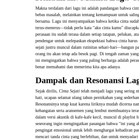
Makna terdalam dari lagu ini adalah pandangan bahwa cin
bebas masalah, melainkan tentang kemampuan untuk salin
bersama. Lagu ini menyampaikan bahwa ketika cinta sudah
terus-menerus—tidak perlu kata “aku cinta kamu” diucapka
perasaan itu sudah terasa dalam setiap tatapan, pelukan, 
pendengar untuk melepaskan ekspektasi bahwa cinta harus se
sejati justru muncul dalam rutinitas sehari-hari—bangun p
orang itu akan tetap ada besok pagi. Di tengah zaman yang
ini mengingatkan bahwa yang paling berharga adalah peras
benar memahami dan menerima kita apa adanya.
Dampak dan Resonansi Lag
Sejak dirilis,
Cinta Sejati
telah menjadi lagu yang sering 
hati, ucapan selamat ulang tahun pernikahan yang sederha
Resonansinya tetap kuat karena liriknya mudah dicerna na
kehangatan serta aransemen yang lembut membuatnya terasa 
dalam versi akustik di kafe-kafe kecil, muncul di playlist
seseorang ingin mengingatkan pasangan bahwa “ini yang ak
pengingat emosional untuk lebih menghargai kehadiran pas
mencari tanda cinta yang berlebihan, dan untuk menyadari 