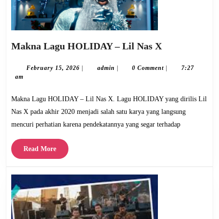
Makna
Makna Lagu HOLIDAY – Lil Nas X
Lagu
HOLIDAY
February
admin
February 15, 2026
|
admin
|
0 Comment
|
7:27
15,
am
–
2026
Lil
Makna Lagu HOLIDAY – Lil Nas X. Lagu HOLIDAY yang dirilis Lil
Nas
Nas X pada akhir 2020 menjadi salah satu karya yang langsung
X
mencuri perhatian karena pendekatannya yang segar terhadap
Read
Read More
More