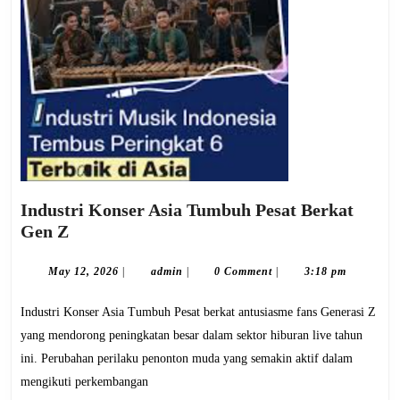
Industri Konser Asia Tumbuh Pesat Berkat
Industri
Gen Z
Konser
Asia
May
admin
May 12, 2026
|
admin
|
0 Comment
|
3:18 pm
12,
Tumbuh
2026
Industri Konser Asia Tumbuh Pesat berkat antusiasme fans Generasi Z
Pesat
Berkat
yang mendorong peningkatan besar dalam sektor hiburan live tahun
Gen
ini. Perubahan perilaku penonton muda yang semakin aktif dalam
Z
mengikuti perkembangan