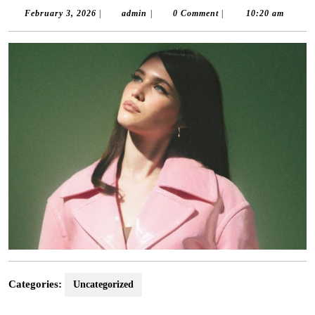
February
admin
February 3, 2026
|
admin
|
0 Comment
|
10:20 am
3,
2026
Categories:
Uncategorized