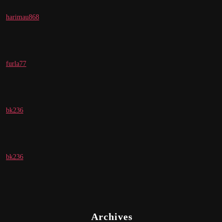
harimau868
furla77
bk236
bk236
Archives