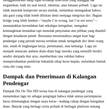
menggambarkan sikap tegas terhadap nilai-nilai yang dianggap tak
tergantikan, baik itu soal moral, identitas, atau batasan pribadi. Lagu ini
tidak menolak kompromi secara mutlak, melainkan menegaskan bahwa
ada garis yang tidak boleh dilintasi demi menjaga integritas diri. Bagian
bridge yang lebih lembut—“maybe I’m wrong, but I’m not sorry”—
menunjukkan kerendahan hati sekaligus keteguhan, mengakui
kemungkinan kesalahan tapi menolak penyesalan atas pilihan yang diambil
dengan kesadaran penuh. Resonansi emosionalnya sangat kuat bagi
pendengar yang pernah merasa tertekan untuk mengubah diri demi orang
lain, entah di lingkungan kerja, pertemanan, atau keluarga. Lagu ini
menjadi semacam anthem diam-diam bagi mereka yang memilih berdiri
sendiri daripada ikut arus, memberikan rasa validasi bahwa
mempertahankan pendirian bukanlah sikap keras kepala, melainkan bentuk
cinta diri yang tulus.
Dampak dan Penerimaan di Kalangan
Pendengar
Dampak
Die On This Hill
terasa luas di kalangan pendengar yang
menemukan lagu ini sebagai pengingat bahwa tidak semua pertempuran
harus dimenangkan dengan suara keras—kadang cukup dengan keteguhan
diam. Banyak yang berbagi cerita pribadi di berbagai platform tentang