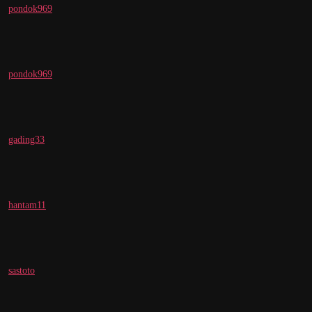
pondok969
pondok969
gading33
hantam11
sastoto