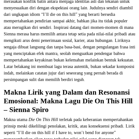
merasakan konflik batin antara menjaga identitas asli dan tekanan untuk
menyesuaikan diri dengan ekspektasi orang lain. Judulnya sendiri diambil
dari ungkapan idiom “I’ll die on this hill” yang berarti bersedia
mempertahankan pendirian sampai akhir, bahkan jika itu tidak populer
atau merugikan diri sendiri. Inspirasi datang dari momen-momen di mana
Sienna merasa harus memilih antara tetap setia pada nilai-nilai pribadi atau
mengikuti arus demi penerimaan sosial, karier, atau hubungan. Liriknya
sengaja dibuat langsung dan tanpa basa-basi, dengan pengulangan frasa inti
yang menciptakan efek mantra, seolah menguatkan pendengar bahwa
mempertahankan keyakinan bukan kelemahan melainkan bentuk kekuatan.
Latar belakang ini membuat lagu terasa autentik, bukan sekadar komposisi
indah, melainkan catatan jujur dari seseorang yang pernah berada di
persimpangan sulit dan memilih berdiri teguh.
Makna Lirik yang Dalam dan Resonansi
Emosional: Makna Lagu Die On This Hill
– Sienna Spiro
Makna utama
Die On This Hill
terletak pada keberanian mempertahankan
prinsip meski dikelilingi penolakan, kritik, atau konsekuensi pribadi. Lirik
seperti “I’ll die on this hill if I have to, won’t bend for anyone”