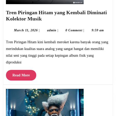
Tren Piringan Hitam yang Kembali Diminati
Tren
Kolektor Musik
Piringan
Hitam
March
admin
March 11, 2026
|
admin
|
0 Comment
|
9:59 am
11,
yang
2026
Tren Piringan Hitam kini kembali meroket karena banyak orang yang
Kembali
Diminati
merindukan kualitas suara analog yang sangat hangat dan memiliki
Kolektor
nilai seni yang tinggi pada setiap kepingan album fisik yang
Musik
diproduksi
Read
Read More
More