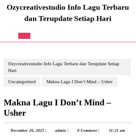
Skip
Ozycreativestudio Info Lagu Terbaru
to
content
dan Terupdate Setiap Hari
Skip
to
content
Open
Button
Ozycreativestudio Info Lagu Terbaru dan Terupdate Setiap
Hari
Uncategorized
Makna Lagu I Don’t Mind – Usher
Makna Lagu I Don’t Mind –
Usher
December
admin
December 26, 2025
|
admin
|
0 Comment
|
11:21 am
26,