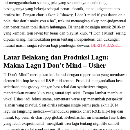
ini menggambarkan seorang pria yang sepenuhnya mendukung
pasangannya yang bekerja sebagai penari eksotik, tanpa judgement atas
profesi itu. Dengan chorus ikonik “shawty, I don’t mind if you dance on a
pole, that don’t make you a ho”, trek ini menangkap sikap non-judgmental
dan penerimaan total dalam hubungan. Di tengah nostalgia musik 2010-an
yang kembali tren lewat tur besar dan playlist klub, “I Don’t Mind” sering
diputar ulang, membuktikan pesan tentang independensi dan dukungan
mutual masih sangat relevan bagi pendengar dewasa.
BERITA BASKET
Latar Belakang dan Produksi Lagu:
Makna Lagu I Don’t Mind – Usher
“I Don’t Mind” merupakan kolaborasi dengan rapper tamu yang membawa
elemen hip-hop ke sound R&B mid-tempo. Produksi mengandalkan beat
sederhana tapi groovy dengan bass tebal dan synthesizer ringan,
menciptakan nuansa klub yang santai tapi seksi. Tempo lambat membuat
vokal Usher jadi fokus utama, sementara verse rap menambah perspektif
jalanan yang playful. Saat dirilis sebagai single resmi pada akhir 2014,
lagu ini langsung meledak—menduduki puncak chart R&B/Hip-Hop dan
masuk top besar di chart pop global. Keberhasilan ini menandai fase Usher
yang lebih eksperimental, mengikuti tren lagu tentang nightlife sambil
menawarkan sudut pandang positif yang jarang ada di genre serupa pada