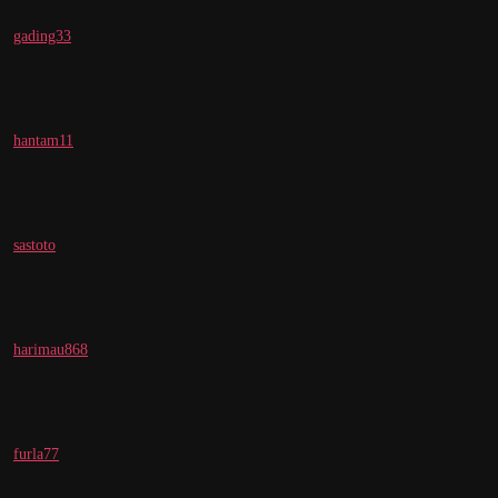
gading33
hantam11
sastoto
harimau868
furla77