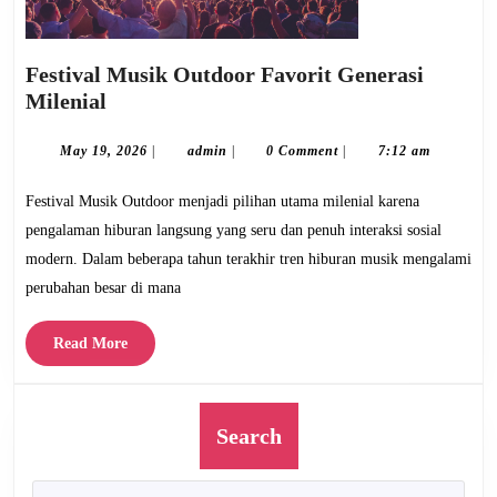
Festival Musik Outdoor Favorit Generasi
Festival
Milenial
Musik
Outdoor
May
admin
May 19, 2026
|
admin
|
0 Comment
|
7:12 am
19,
Favorit
2026
Festival Musik Outdoor menjadi pilihan utama milenial karena
Generasi
Milenial
pengalaman hiburan langsung yang seru dan penuh interaksi sosial
modern. Dalam beberapa tahun terakhir tren hiburan musik mengalami
perubahan besar di mana
Read
Read More
More
Search