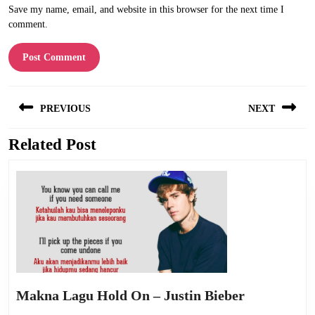
Save my name, email, and website in this browser for the next time I
comment.
Post
PREVIOUS
NEXT
navigation
Related Post
Previous
Next
post:
post:
Makna
Makna Lagu Hold On – Justin Bieber
Lagu