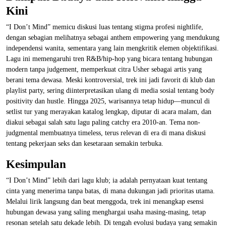
Kini
“I Don’t Mind” memicu diskusi luas tentang stigma profesi nightlife,
dengan sebagian melihatnya sebagai anthem empowering yang mendukung
independensi wanita, sementara yang lain mengkritik elemen objektifikasi.
Lagu ini memengaruhi tren R&B/hip-hop yang bicara tentang hubungan
modern tanpa judgement, memperkuat citra Usher sebagai artis yang
berani tema dewasa. Meski kontroversial, trek ini jadi favorit di klub dan
playlist party, sering diinterpretasikan ulang di media sosial tentang body
positivity dan hustle. Hingga 2025, warisannya tetap hidup—muncul di
setlist tur yang merayakan katalog lengkap, diputar di acara malam, dan
diakui sebagai salah satu lagu paling catchy era 2010-an. Tema non-
judgmental membuatnya timeless, terus relevan di era di mana diskusi
tentang pekerjaan seks dan kesetaraan semakin terbuka.
Kesimpulan
“I Don’t Mind” lebih dari lagu klub; ia adalah pernyataan kuat tentang
cinta yang menerima tanpa batas, di mana dukungan jadi prioritas utama.
Melalui lirik langsung dan beat menggoda, trek ini menangkap esensi
hubungan dewasa yang saling menghargai usaha masing-masing, tetap
resonan setelah satu dekade lebih. Di tengah evolusi budaya yang semakin