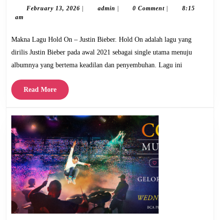
Hold
February
admin
February 13, 2026
|
admin
|
0 Comment
|
8:15
13,
am
On
2026
–
Makna Lagu Hold On – Justin Bieber. Hold On adalah lagu yang
Justin
dirilis Justin Bieber pada awal 2021 sebagai single utama menuju
Bieber
albumnya yang bertema keadilan dan penyembuhan. Lagu ini
Read
Read More
More