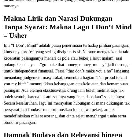
masanya.
Makna Lirik dan Narasi Dukungan
Tanpa Syarat: Makna Lagu I Don’t Mind
– Usher
Inti “I Don’t Mind” adalah pesan penerimaan terhadap pilihan pasangan,
khususnya profesi yang sering distigmatisasi. Narator mengatakan ia tak
keberatan pasangannya menari di pole atau bekerja larut malam, asal
pulang kepadanya— “go make that money, money, money” jadi dorongan
untuk independensi finansial. Frasa “that don’t make you a ho” langsung
menantang judgement masyarakat, sementara bagian “I’m proud to call
you my bitch” menunjukkan kebanggaan atas kekuatan dan kemampuan
pasangan. Ada elemen eksklusivitas: orang lain boleh melihat tapi tak
boleh sentuh, karena ia satu-satunya yang “mendapatkan” sepenuhnya.
Secara keseluruhan, lagu ini merayakan hubungan di mana dukungan tak
bersyarat jadi fondasi, mempromosikan ide bahwa pekerjaan tak
mendefinisikan nilai seseorang, dan cinta sejati menghargai usaha serta
otonomi pasangan.
Dampak Budaya dan Relevansi hingga