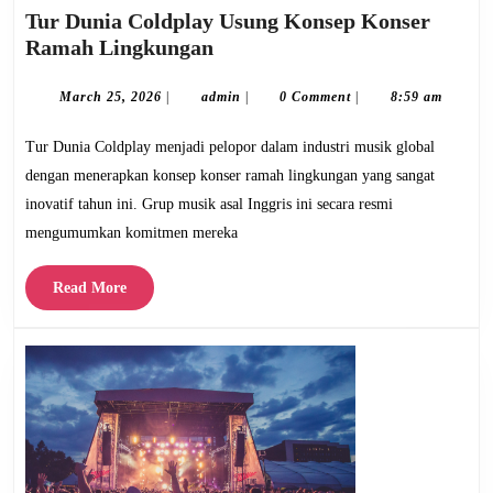
Tur Dunia Coldplay Usung Konsep Konser
Tur
Ramah Lingkungan
Dunia
Coldplay
March
admin
March 25, 2026
|
admin
|
0 Comment
|
8:59 am
25,
Usung
2026
Tur Dunia Coldplay menjadi pelopor dalam industri musik global
Konsep
Konser
dengan menerapkan konsep konser ramah lingkungan yang sangat
Ramah
inovatif tahun ini. Grup musik asal Inggris ini secara resmi
Lingkungan
mengumumkan komitmen mereka
Read
Read More
More