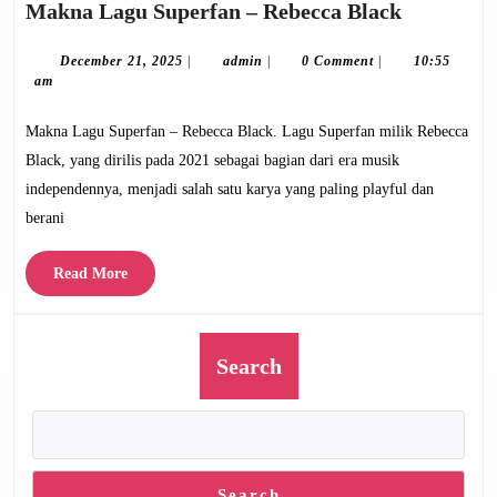
Makna
Makna Lagu Superfan – Rebecca Black
Lagu
Superfan
December
admin
December 21, 2025
|
admin
|
0 Comment
|
10:55
21,
am
–
2025
Rebecca
Makna Lagu Superfan – Rebecca Black. Lagu Superfan milik Rebecca
Black
Black, yang dirilis pada 2021 sebagai bagian dari era musik
independennya, menjadi salah satu karya yang paling playful dan
berani
Read
Read More
More
Search
Search