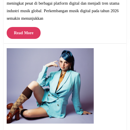
Streaming
meningkat pesat di berbagai platform digital dan menjadi tren utama
Lagu
industri musik global. Perkembangan musik digital pada tahun 2026
semakin menunjukkan
Read
Read More
More