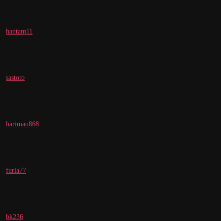
hantam11
sastoto
harimau868
furla77
bk236