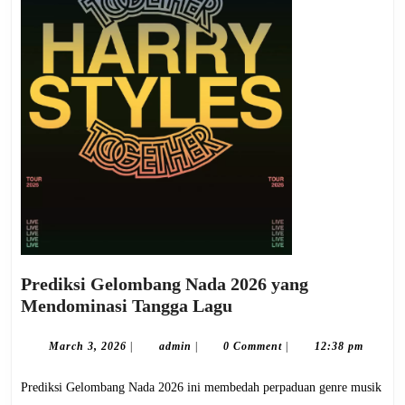
Prediksi Gelombang Nada 2026 yang
Prediksi
Mendominasi Tangga Lagu
Gelombang
Nada
March
admin
March 3, 2026
|
admin
|
0 Comment
|
12:38 pm
3,
2026
2026
Prediksi Gelombang Nada 2026 ini membedah perpaduan genre musik
yang