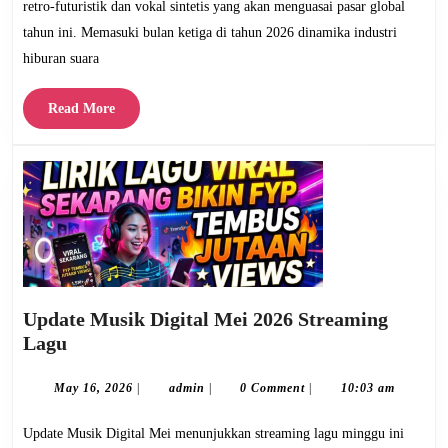
Mendominasi
retro-futuristik dan vokal sintetis yang akan menguasai pasar global
Tangga
tahun ini. Memasuki bulan ketiga di tahun 2026 dinamika industri
Lagu
hiburan suara
Read
Read More
More
Update Musik Digital Mei 2026 Streaming
Update
Lagu
Musik
Digital
May
admin
May 16, 2026
|
admin
|
0 Comment
|
10:03 am
16,
Mei
2026
Update Musik Digital Mei menunjukkan streaming lagu minggu ini
2026