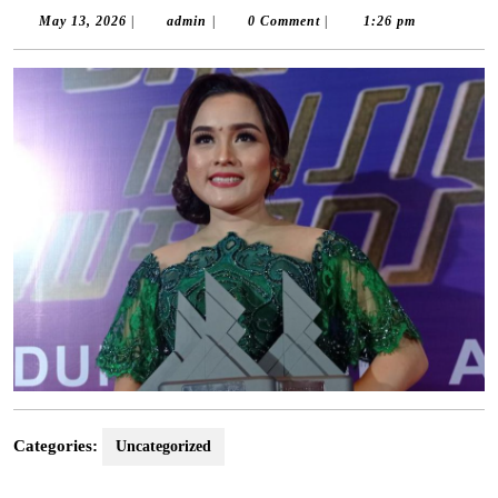
May
admin
May 13, 2026
|
admin
|
0 Comment
|
1:26 pm
13,
2026
Categories:
Uncategorized