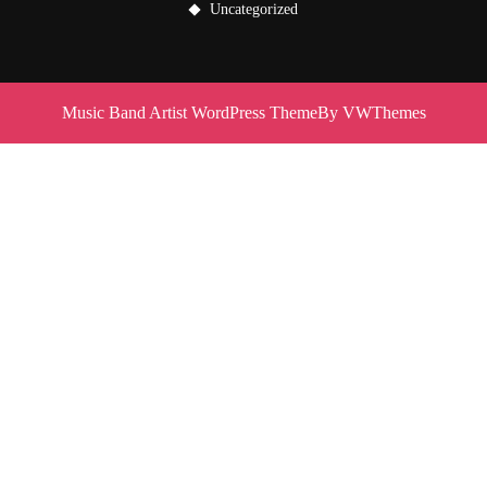
Uncategorized
Music Band Artist WordPress Theme
By VWThemes
Scroll
Up