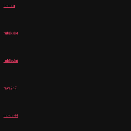
lektoto
rubikslot
rubikslot
raya247
mekar99