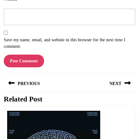
Save my name, email, and website in this browser for the next time I
comment.
Post
PREVIOUS
NEXT
navigation
Related Post
Previous
Next
post:
post: