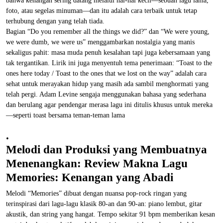
bahwa kenangan sering datang melalui hal-hal kecil—sebuah lagu lama,
foto, atau segelas minuman—dan itu adalah cara terbaik untuk tetap
terhubung dengan yang telah tiada.
Bagian “Do you remember all the things we did?” dan “We were young,
we were dumb, we were us” menggambarkan nostalgia yang manis
sekaligus pahit: masa muda penuh kesalahan tapi juga kebersamaan yang
tak tergantikan. Lirik ini juga menyentuh tema penerimaan: “Toast to the
ones here today / Toast to the ones that we lost on the way” adalah cara
sehat untuk merayakan hidup yang masih ada sambil menghormati yang
telah pergi. Adam Levine sengaja menggunakan bahasa yang sederhana
dan berulang agar pendengar merasa lagu ini ditulis khusus untuk mereka
—seperti toast bersama teman-teman lama
.
Melodi dan Produksi yang Membuatnya
Menenangkan: Review Makna Lagu
Memories: Kenangan yang Abadi
Melodi “Memories” dibuat dengan nuansa pop-rock ringan yang
terinspirasi dari lagu-lagu klasik 80-an dan 90-an: piano lembut, gitar
akustik, dan string yang hangat. Tempo sekitar 91 bpm memberikan kesan