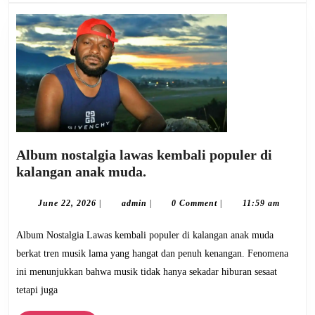
Album nostalgia lawas kembali populer di
Album
kalangan anak muda.
nostalgia
lawas
June
admin
June 22, 2026
|
admin
|
0 Comment
|
11:59 am
22,
kembali
2026
Album Nostalgia Lawas kembali populer di kalangan anak muda
populer
di
berkat tren musik lama yang hangat dan penuh kenangan. Fenomena
kalangan
ini menunjukkan bahwa musik tidak hanya sekadar hiburan sesaat
anak
tetapi juga
muda.