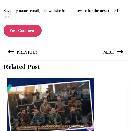
Save my name, email, and website in this browser for the next time I
comment.
Post
PREVIOUS
NEXT
navigation
Related Post
Previous
Next
post:
post: