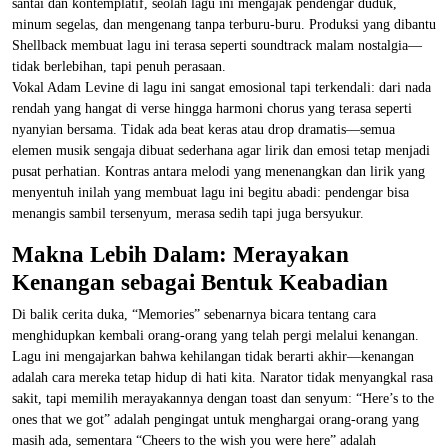
santai dan kontemplatif, seolah lagu ini mengajak pendengar duduk,
minum segelas, dan mengenang tanpa terburu-buru. Produksi yang dibantu
Shellback membuat lagu ini terasa seperti soundtrack malam nostalgia—
tidak berlebihan, tapi penuh perasaan.
Vokal Adam Levine di lagu ini sangat emosional tapi terkendali: dari nada
rendah yang hangat di verse hingga harmoni chorus yang terasa seperti
nyanyian bersama. Tidak ada beat keras atau drop dramatis—semua
elemen musik sengaja dibuat sederhana agar lirik dan emosi tetap menjadi
pusat perhatian. Kontras antara melodi yang menenangkan dan lirik yang
menyentuh inilah yang membuat lagu ini begitu abadi: pendengar bisa
menangis sambil tersenyum, merasa sedih tapi juga bersyukur.
Makna Lebih Dalam: Merayakan
Kenangan sebagai Bentuk Keabadian
Di balik cerita duka, “Memories” sebenarnya bicara tentang cara
menghidupkan kembali orang-orang yang telah pergi melalui kenangan.
Lagu ini mengajarkan bahwa kehilangan tidak berarti akhir—kenangan
adalah cara mereka tetap hidup di hati kita. Narator tidak menyangkal rasa
sakit, tapi memilih merayakannya dengan toast dan senyum: “Here’s to the
ones that we got” adalah pengingat untuk menghargai orang-orang yang
masih ada, sementara “Cheers to the wish you were here” adalah