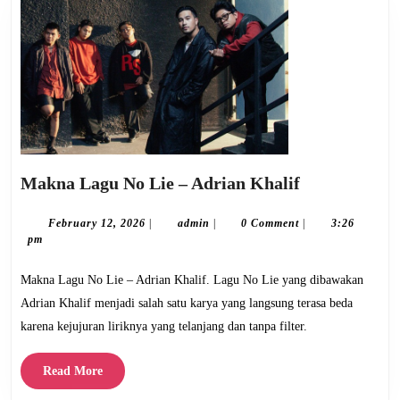
Makna
Makna Lagu No Lie – Adrian Khalif
Lagu
No
February
admin
February 12, 2026
|
admin
|
0 Comment
|
3:26
12,
pm
Lie
2026
–
Makna Lagu No Lie – Adrian Khalif. Lagu No Lie yang dibawakan
Adrian
Adrian Khalif menjadi salah satu karya yang langsung terasa beda
Khalif
karena kejujuran liriknya yang telanjang dan tanpa filter.
Read
Read More
More