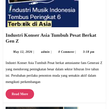
Industri Konser Asia Tumbuh Pesat Berkat
Industri
Gen Z
Konser
Asia
May
admin
May 12, 2026
|
admin
|
0 Comment
|
3:18 pm
12,
Tumbuh
2026
Industri Konser Asia Tumbuh Pesat berkat antusiasme fans Generasi Z
Pesat
Berkat
yang mendorong peningkatan besar dalam sektor hiburan live tahun
Gen
ini. Perubahan perilaku penonton muda yang semakin aktif dalam
Z
mengikuti perkembangan
Read
Read More
More