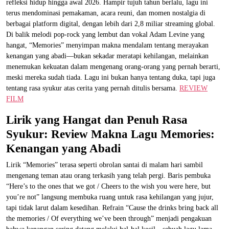
refleksi hidup hingga awal 2026. Hampir tujuh tahun berlalu, lagu ini
terus mendominasi pemakaman, acara reuni, dan momen nostalgia di
berbagai platform digital, dengan lebih dari 2,8 miliar streaming global.
Di balik melodi pop-rock yang lembut dan vokal Adam Levine yang
hangat, “Memories” menyimpan makna mendalam tentang merayakan
kenangan yang abadi—bukan sekadar meratapi kehilangan, melainkan
menemukan kekuatan dalam mengenang orang-orang yang pernah berarti,
meski mereka sudah tiada. Lagu ini bukan hanya tentang duka, tapi juga
tentang rasa syukur atas cerita yang pernah ditulis bersama.
REVIEW
FILM
Lirik yang Hangat dan Penuh Rasa
Syukur: Review Makna Lagu Memories:
Kenangan yang Abadi
Lirik “Memories” terasa seperti obrolan santai di malam hari sambil
mengenang teman atau orang terkasih yang telah pergi. Baris pembuka
“Here’s to the ones that we got / Cheers to the wish you were here, but
you’re not” langsung membuka ruang untuk rasa kehilangan yang jujur,
tapi tidak larut dalam kesedihan. Refrain “Cause the drinks bring back all
the memories / Of everything we’ve been through” menjadi pengakuan