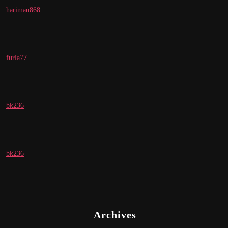
harimau868
furla77
bk236
bk236
Archives