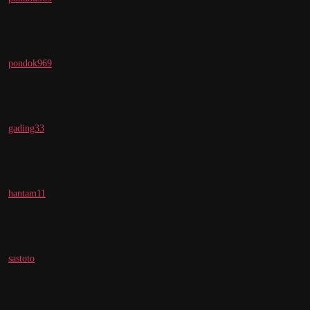
pondok969
gading33
hantam11
sastoto