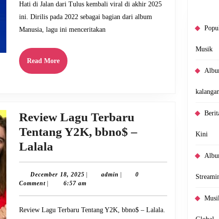
Jalan
Hati di Jalan dari Tulus kembali viral di akhir 2025
–
ini. Dirilis pada 2022 sebagai bagian dari album
Tulus
Popul
Manusia, lagu ini menceritakan
Musik
Read
Read More
More
Album
kalanga
Beri
Review Lagu Terbaru
Tentang Y2K, bbno$ –
Kini
Review
Lalala
Albu
Lagu
Terbaru
December
admin
December 18, 2025
|
admin
|
0
Streami
18,
Comment
|
6:57 am
Tentang
2025
Musi
Y2K,
Review Lagu Terbaru Tentang Y2K, bbno$ – Lalala.