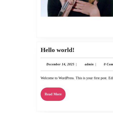
Hello
Hello world!
world!
December
admin
December 14, 2025
|
admin
|
0 Com
14,
2025
Welcome to WordPress. This is your first post. Edit
Read
Read More
More