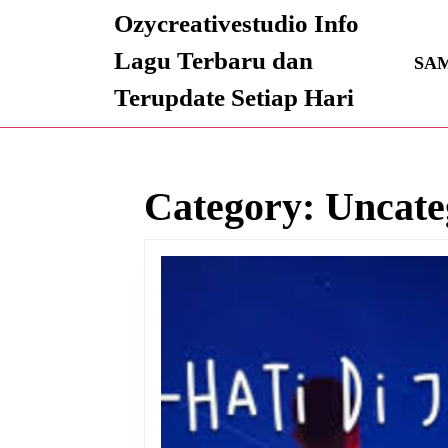
Skip
Ozycreativestudio Info
to
content
Lagu Terbaru dan
SA
Skip
Terupdate Setiap Hari
to
content
Category:
Uncate