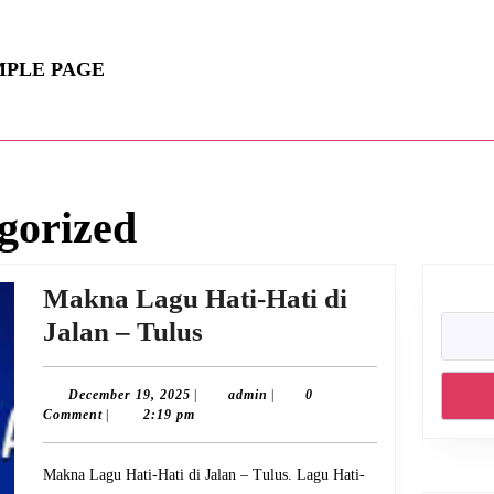
MPLE PAGE
gorized
Makna Lagu Hati-Hati di
Makna
Jalan – Tulus
Lagu
Hati-
December
admin
December 19, 2025
|
admin
|
0
19,
Comment
|
2:19 pm
Hati
2025
di
Makna Lagu Hati-Hati di Jalan – Tulus. Lagu Hati-