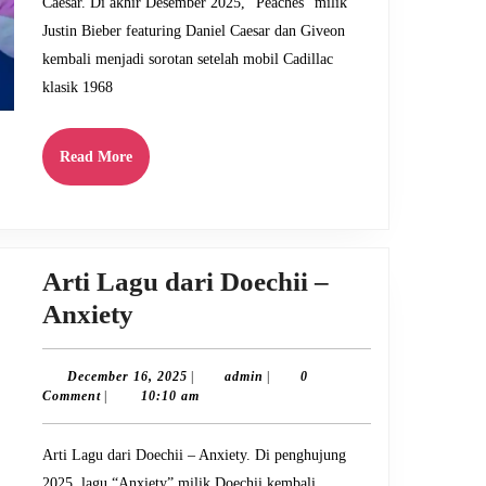
Caesar. Di akhir Desember 2025, “Peaches” milik
ft.
Justin Bieber featuring Daniel Caesar dan Giveon
Daniel
kembali menjadi sorotan setelah mobil Cadillac
Caesar
klasik 1968
Read
Read More
More
Arti Lagu dari Doechii –
Arti
Anxiety
Lagu
dari
December
admin
December 16, 2025
|
admin
|
0
16,
Comment
|
10:10 am
Doechii
2025
–
Arti Lagu dari Doechii – Anxiety. Di penghujung
Anxiety
2025, lagu “Anxiety” milik Doechii kembali