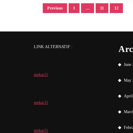
Posts
Previous
1
…
11
12
pagination
Arc
LINK ALTERNATIF :
June
mekar11
May 
April
mekar11
Marc
Febr
mekar11