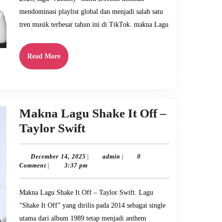
mendominasi playlist global dan menjadi salah satu
tren musik terbesar tahun ini di TikTok. makna Lagu
Read
Read More
More
Makna Lagu Shake It Off –
Makna
Taylor Swift
Lagu
Shake
December
admin
December 14, 2025
|
admin
|
0
14,
Comment
|
3:37 pm
It
2025
Off
Makna Lagu Shake It Off – Taylor Swift. Lagu
–
“Shake It Off” yang dirilis pada 2014 sebagai single
Taylor
utama dari album 1989 tetap menjadi anthem