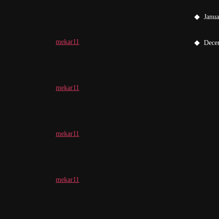
Janu
mekar11
Dece
mekar11
mekar11
mekar11