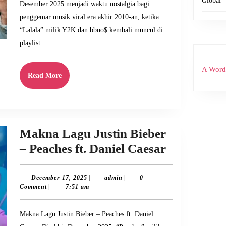
bbno$
Global
Desember 2025 menjadi waktu nostalgia bagi
–
penggemar musik viral era akhir 2010-an, ketika
Lalala
“Lalala” milik Y2K dan bbno$ kembali muncul di
playlist
A Word
Read
Read More
More
Makna Lagu Justin Bieber
Makna
– Peaches ft. Daniel Caesar
Lagu
Justin
December
admin
December 17, 2025
|
admin
|
0
17,
Comment
|
7:51 am
Bieber
2025
–
Makna Lagu Justin Bieber – Peaches ft. Daniel
Peaches