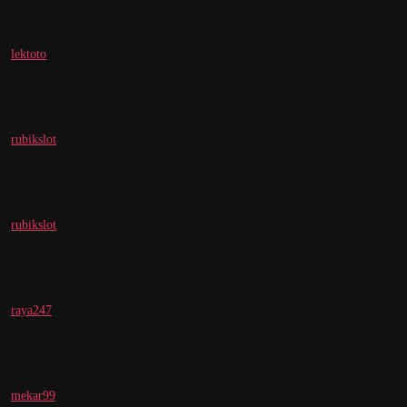
lektoto
rubikslot
rubikslot
raya247
mekar99