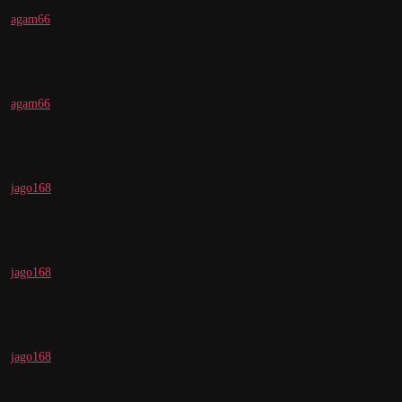
agam66
agam66
jago168
jago168
jago168