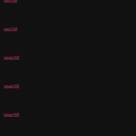
jago168
jago168
japan168
japan168
japan168