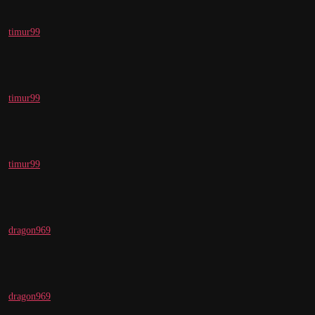
timur99
timur99
timur99
dragon969
dragon969