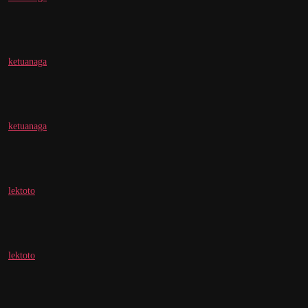
ketuanaga
ketuanaga
lektoto
lektoto