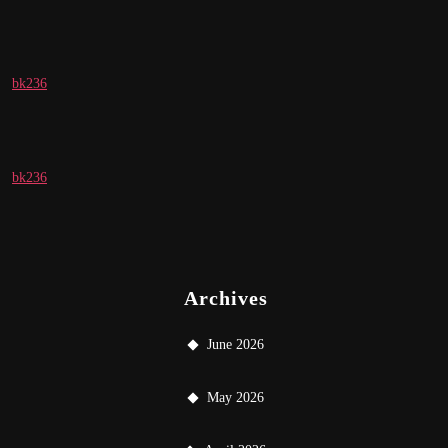
bk236
bk236
Archives
June 2026
May 2026