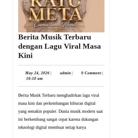
Berita Musik Terbaru
dengan Lagu Viral Masa
Berita
Kini
Musik
Terbaru
May
admin
May 24, 2026
|
admin
|
0 Comment
|
24,
10:10 am
dengan
2026
Lagu
Berita Musik Terbaru menghadirkan lagu viral
Viral
masa kini dan perkembangan hiburan digital
Masa
yang semakin populer. Dunia musik modern saat
Kini
ini berkembang sangat cepat karena dukungan
teknologi digital membuat setiap karya