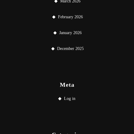
March 2026
February 2026
January 2026
December 2025
Meta
Log in