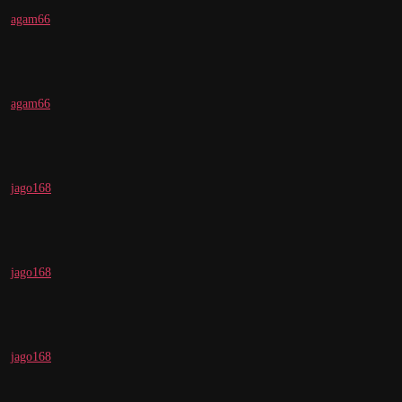
agam66
agam66
jago168
jago168
jago168