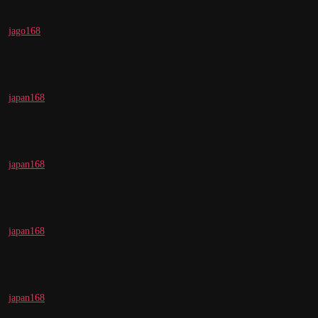
jago168
japan168
japan168
japan168
japan168