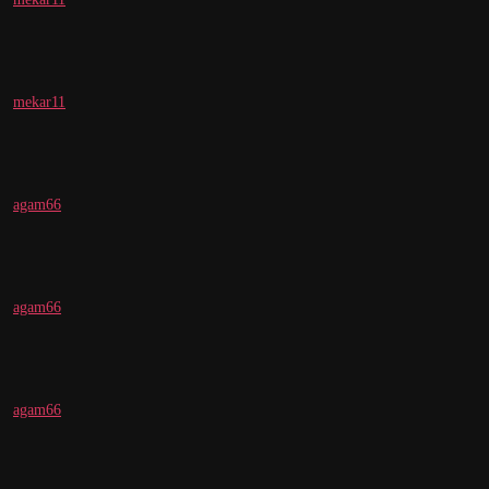
mekar11
agam66
agam66
agam66