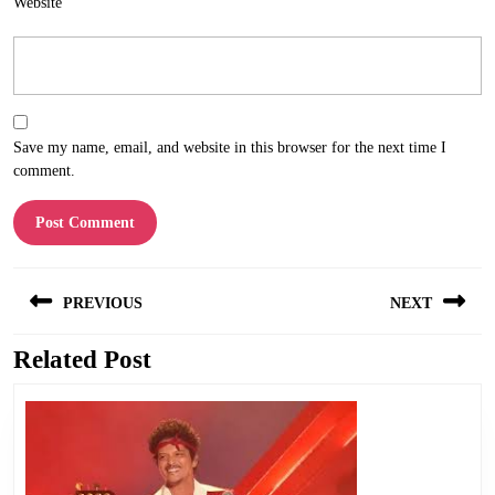
Website
Save my name, email, and website in this browser for the next time I
comment.
Post
PREVIOUS
NEXT
navigation
Related Post
Previous
Next
post:
post: