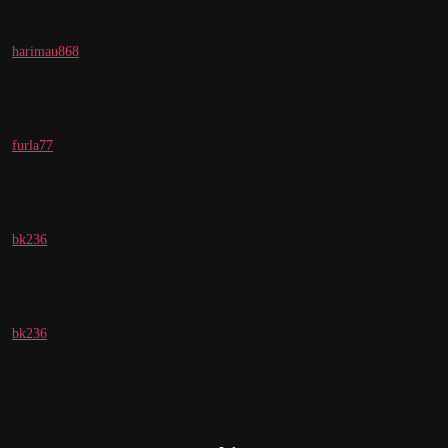
harimau868
furla77
bk236
bk236