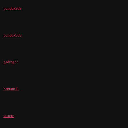
pondok969
pondok969
gading33
hantam11
sastoto