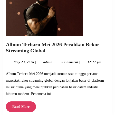
Album Terbaru Mei 2026 Pecahkan Rekor
Album
Streaming Global
Terbaru
Mei
May
admin
May 23, 2026
|
admin
|
0 Comment
|
12:27 pm
23,
2026
2026
Album Terbaru Mei 2026 menjadi sorotan saat minggu pertama
Pecahkan
Rekor
mencetak rekor streaming global dengan lonjakan besar di platform
Streaming
musik dunia yang menunjukkan perubahan besar dalam industri
Global
hiburan modern. Fenomena ini
Read
Read More
More