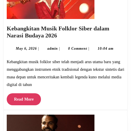
Kebangkitan Musik Folklor Siber dalam
Kebangkitan
Narasi Budaya 2026
Musik
Folklor
May
admin
May 6, 2026
|
admin
|
0 Comment
|
10:04 am
6,
Siber
2026
Kebangkitan musik folklor siber telah menjadi arus utama baru yang
dalam
Narasi
menggabungkan instrumen etnik tradisional dengan tekstur sintetis dari
Budaya
masa depan untuk menceritakan kembali legenda kuno melalui media
2026
digital di tahun
Read
Read More
More