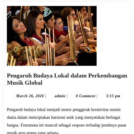
Pengaruh Budaya Lokal dalam Perkembangan
Pengaruh
Musik Global
Budaya
Lokal
March
admin
March 26, 2026
|
admin
|
0 Comment
|
3:15 pm
26,
dalam
2026
Pengaruh budaya lokal menjadi motor penggerak kreativitas musisi
Perkembangan
Musik
dunia dalam menciptakan harmoni unik yang menyatukan berbagai
Global
bangsa. Fenomena ini muncul sebagai respons terhadap jenuhnya pasar
musik arus utama yang selama