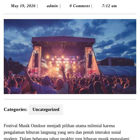
May
admin
May 19, 2026
|
admin
|
0 Comment
|
7:12 am
19,
2026
Categories:
Uncategorized
Festival Musik Outdoor menjadi pilihan utama milenial karena
pengalaman hiburan langsung yang seru dan penuh interaksi sosial
modern. Dalam beberapa tahun terakhir tren hiburan musik mengalami