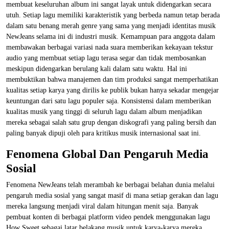
membuat keseluruhan album ini sangat layak untuk didengarkan secara
utuh. Setiap lagu memiliki karakteristik yang berbeda namun tetap berada
dalam satu benang merah genre yang sama yang menjadi identitas musik
NewJeans selama ini di industri musik. Kemampuan para anggota dalam
membawakan berbagai variasi nada suara memberikan kekayaan tekstur
audio yang membuat setiap lagu terasa segar dan tidak membosankan
meskipun didengarkan berulang kali dalam satu waktu. Hal ini
membuktikan bahwa manajemen dan tim produksi sangat memperhatikan
kualitas setiap karya yang dirilis ke publik bukan hanya sekadar mengejar
keuntungan dari satu lagu populer saja. Konsistensi dalam memberikan
kualitas musik yang tinggi di seluruh lagu dalam album menjadikan
mereka sebagai salah satu grup dengan diskografi yang paling bersih dan
paling banyak dipuji oleh para kritikus musik internasional saat ini.
Fenomena Global Dan Pengaruh Media
Sosial
Fenomena NewJeans telah merambah ke berbagai belahan dunia melalui
pengaruh media sosial yang sangat masif di mana setiap gerakan dan lagu
mereka langsung menjadi viral dalam hitungan menit saja. Banyak
pembuat konten di berbagai platform video pendek menggunakan lagu
How Sweet sebagai latar belakang musik untuk karya-karya mereka