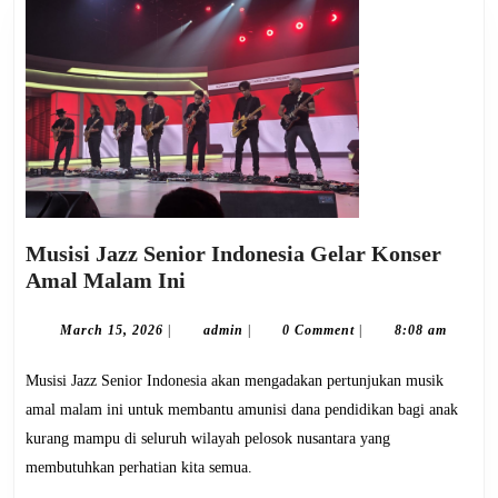
Musisi Jazz Senior Indonesia Gelar Konser
Musisi
Amal Malam Ini
Jazz
Senior
March
admin
March 15, 2026
|
admin
|
0 Comment
|
8:08 am
15,
Indonesia
2026
Musisi Jazz Senior Indonesia akan mengadakan pertunjukan musik
Gelar
Konser
amal malam ini untuk membantu amunisi dana pendidikan bagi anak
Amal
kurang mampu di seluruh wilayah pelosok nusantara yang
Malam
membutuhkan perhatian kita semua.
Ini