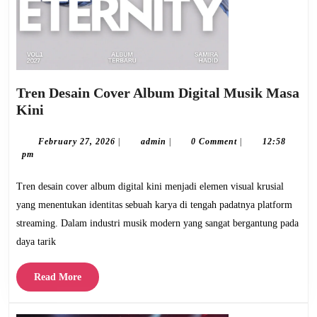
Tren Desain Cover Album Digital Musik Masa
Tren
Kini
Desain
Cover
February
admin
February 27, 2026
|
admin
|
0 Comment
|
12:58
27,
pm
Album
2026
Digital
Tren desain cover album digital kini menjadi elemen visual krusial
Musik
yang menentukan identitas sebuah karya di tengah padatnya platform
Masa
streaming. Dalam industri musik modern yang sangat bergantung pada
Kini
daya tarik
Read
Read More
More