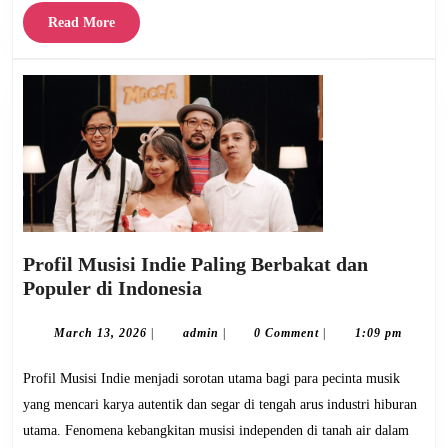
Read
Read More
More
Profil Musisi Indie Paling Berbakat dan
Profil
Populer di Indonesia
Musisi
Indie
March
admin
March 13, 2026
|
admin
|
0 Comment
|
1:09 pm
13,
Paling
2026
Profil Musisi Indie menjadi sorotan utama bagi para pecinta musik
Berbakat
dan
yang mencari karya autentik dan segar di tengah arus industri hiburan
Populer
utama. Fenomena kebangkitan musisi independen di tanah air dalam