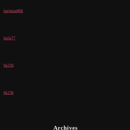
harimau868
furla77
bk236
bk236
Archives