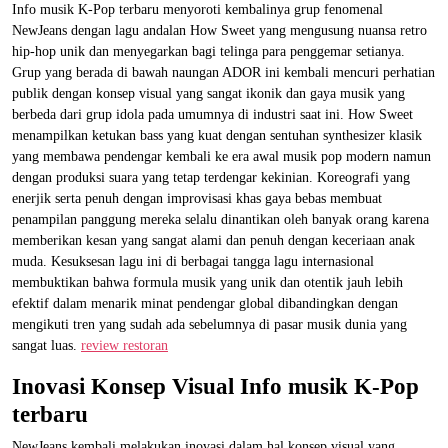
Info musik K-Pop terbaru menyoroti kembalinya grup fenomenal
NewJeans dengan lagu andalan How Sweet yang mengusung nuansa retro
hip-hop unik dan menyegarkan bagi telinga para penggemar setianya.
Grup yang berada di bawah naungan ADOR ini kembali mencuri perhatian
publik dengan konsep visual yang sangat ikonik dan gaya musik yang
berbeda dari grup idola pada umumnya di industri saat ini. How Sweet
menampilkan ketukan bass yang kuat dengan sentuhan synthesizer klasik
yang membawa pendengar kembali ke era awal musik pop modern namun
dengan produksi suara yang tetap terdengar kekinian. Koreografi yang
enerjik serta penuh dengan improvisasi khas gaya bebas membuat
penampilan panggung mereka selalu dinantikan oleh banyak orang karena
memberikan kesan yang sangat alami dan penuh dengan keceriaan anak
muda. Kesuksesan lagu ini di berbagai tangga lagu internasional
membuktikan bahwa formula musik yang unik dan otentik jauh lebih
efektif dalam menarik minat pendengar global dibandingkan dengan
mengikuti tren yang sudah ada sebelumnya di pasar musik dunia yang
sangat luas.
review restoran
Inovasi Konsep Visual Info musik K-Pop
terbaru
NewJeans kembali melakukan inovasi dalam hal konsep visual yang