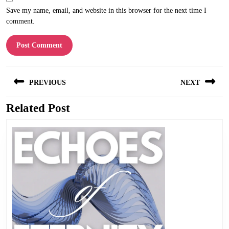
Save my name, email, and website in this browser for the next time I
comment.
Post
PREVIOUS
NEXT
navigation
Related Post
Previous
Next
post:
post: