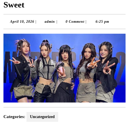
Sweet
April
admin
April 10, 2026
|
admin
|
0 Comment
|
6:25 pm
10,
2026
Categories:
Uncategorized