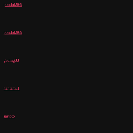
pondok969
pondok969
gading33
hantam11
sastoto