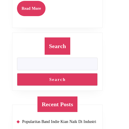
Read
Read More
More
Search
Search
Recent Posts
Popularitas Band Indie Kian Naik Di Industri