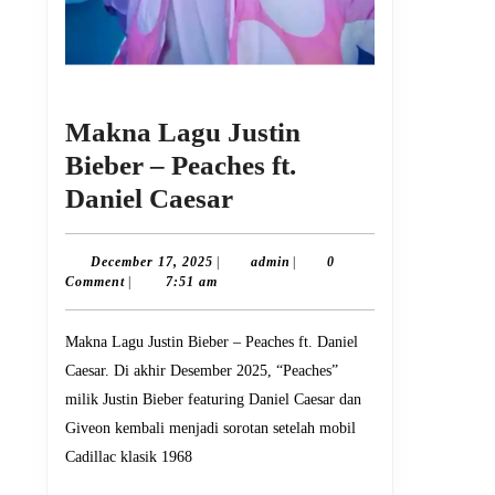
Makna Lagu Justin
Bieber – Peaches ft.
Makna
Daniel Caesar
Lagu
Justin
December
admin
December 17, 2025
|
admin
|
0
17,
Comment
|
7:51 am
Bieber
2025
–
Makna Lagu Justin Bieber – Peaches ft. Daniel
Peaches
Caesar. Di akhir Desember 2025, “Peaches”
ft.
milik Justin Bieber featuring Daniel Caesar dan
Daniel
Giveon kembali menjadi sorotan setelah mobil
Caesar
Cadillac klasik 1968