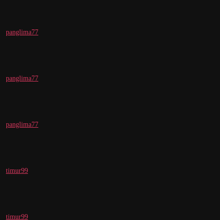
panglima77
panglima77
panglima77
timur99
timur99