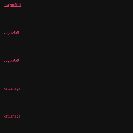
dragon969
vegas969
vegas969
ketuanaga
ketuanaga