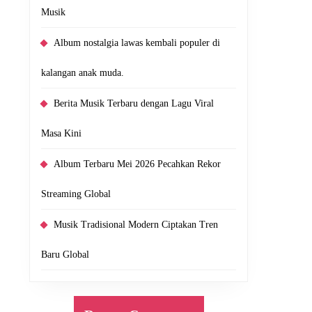
Musik
Album nostalgia lawas kembali populer di
kalangan anak muda.
Berita Musik Terbaru dengan Lagu Viral
Masa Kini
Album Terbaru Mei 2026 Pecahkan Rekor
Streaming Global
Musik Tradisional Modern Ciptakan Tren
Baru Global