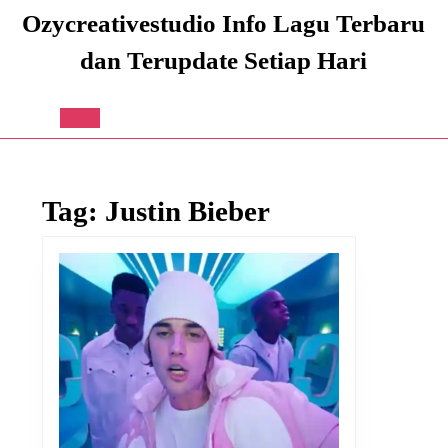
Skip
Ozycreativestudio Info Lagu Terbaru
to
content
dan Terupdate Setiap Hari
Skip
to
content
Open
Button
Tag:
Justin Bieber