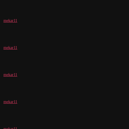
mekar11
mekar11
mekar11
mekar11
mekar11