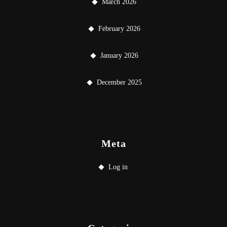
March 2026
February 2026
January 2026
December 2025
Meta
Log in