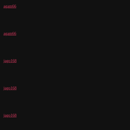
agam66
agam66
jago168
jago168
jago168