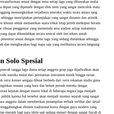
ertransformasi sesuai dengan tema setiap lagu yang dibawakan mulai
sa depan yang dipenuhi dengan efek neon yang sangat mencolok mata.
nggung memungkinkan terjadinya interaksi waktu nyata antara sang
 sehingga menciptakan pertunjukan yang sangat dinamis dan artistik.
asi khusus untuk memastikan suara vokal tetap jernih meskipun berada
rai ribuan penggemar yang memenuhi area stadion setiap malamnya.
yang dapat dikendalikan secara sentral oleh tim teknis untuk
 penonton sesuai dengan ritme lagu yang sedang dimainkan sehingga
dah dan mengharukan bagi siapa saja yang melihatnya secara langsung
n Solo Spesial
uncak tangga lagu dunia setiap anggota grup juga dijadwalkan akan
vidu mereka mulai dari permainan instrumen musik hingga tarian
versi konser sengaja dibuat berbeda dari versi rekaman studio guna
inginkan sesuatu yang baru dan belum pernah mereka dengar
orasi kejutan dengan musisi lokal di beberapa negara juga menjadi
h publik karena hal tersebut akan menjadi momen sejarah yang sangat
para anggota dalam memberikan penampilan terbaik terlihat dari detail
 menggabungkan elemen tradisional korea dengan gaya modern yang
p energik bagi para idola saat sedang menari dengan sangat lincah di