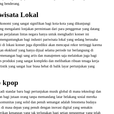
ang benderang.
isata Lokal
ekonomi yang sangat signifikan bagi kota-kota yang dikunjungi
 yang mengalami lonjakan permintaan dari para penggemar yang datang
n perjalanan lintas negara hanya untuk menghadiri konser ini
menguntungkan bagi industri pariwisata lokal yang sedang berusaha
i di lokasi konser juga diprediksi akan mencapai rekor tertinggi karena
 eksklusif yang hanya dijual selama periode tur berlangsung di
kemenangan bagi sang artis dan manajemen saja melainkan juga bagi
ses produksi yang sangat kompleks dan melibatkan ribuan tenaga kerja
istik yang sangat luar biasa hebat di balik layar pertunjukan yang
p kpop
adi standar baru bagi pertunjukan musik global di mana teknologi dan
n bagi jutaan orang tanpa memandang latar belakang sosial mereka
munitas yang solid dan penuh semangat adalah fenomena budaya
 di masa depan yang penuh dengan inovasi digital yang semakin
rikan kenangan yang tak terlupakan bagi setiap penggemar yang telah