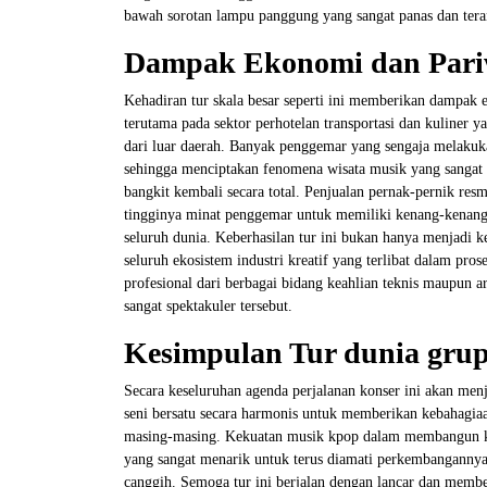
bawah sorotan lampu panggung yang sangat panas dan ter
Dampak Ekonomi dan Pariw
Kehadiran tur skala besar seperti ini memberikan dampak 
terutama pada sektor perhotelan transportasi dan kuliner
dari luar daerah. Banyak penggemar yang sengaja melakuka
sehingga menciptakan fenomena wisata musik yang sangat 
bangkit kembali secara total. Penjualan pernak-pernik resm
tingginya minat penggemar untuk memiliki kenang-kenangan
seluruh dunia. Keberhasilan tur ini bukan hanya menjadi 
seluruh ekosistem industri kreatif yang terlibat dalam pro
profesional dari berbagai bidang keahlian teknis maupun art
sangat spektakuler tersebut.
Kesimpulan Tur dunia gru
Secara keseluruhan agenda perjalanan konser ini akan menj
seni bersatu secara harmonis untuk memberikan kebahagiaa
masing-masing. Kekuatan musik kpop dalam membangun ko
yang sangat menarik untuk terus diamati perkembangannya
canggih. Semoga tur ini berjalan dengan lancar dan membe