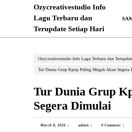
Skip
Ozycreativestudio Info
to
content
Lagu Terbaru dan
SA
Skip
Terupdate Setiap Hari
to
content
Ozycreativestudio Info Lagu Terbaru dan Terupdate
Tur Dunia Grup Kpop Paling Megah Akan Segera 
Tur Dunia Grup K
Segera Dimulai
March
admin
March 8, 2026
|
admin
|
0 Comment
|
8,