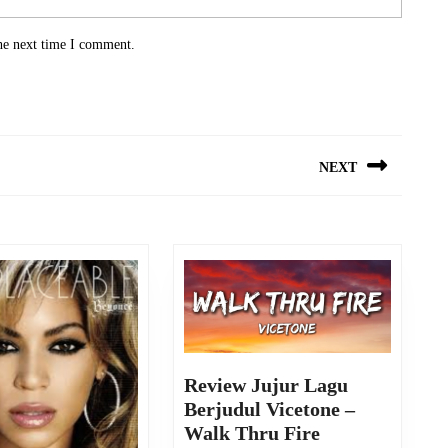
he next time I comment.
NEXT
Next
post:
Review Jujur Lagu
Berjudul Vicetone –
Review
Walk Thru Fire