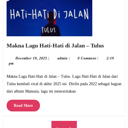
Makna
Makna Lagu Hati-Hati di Jalan – Tulus
Lagu
Hati-
December
admin
December 19, 2025
|
admin
|
0 Comment
|
2:19
19,
pm
Hati
2025
di
Makna Lagu Hati-Hati di Jalan – Tulus. Lagu Hati-Hati di Jalan dari
Jalan
Tulus kembali viral di akhir 2025 ini. Dirilis pada 2022 sebagai bagian
–
dari album Manusia, lagu ini menceritakan
Tulus
Read
Read More
More