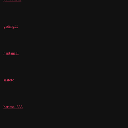
gading33
hantam11
sastoto
harimau868