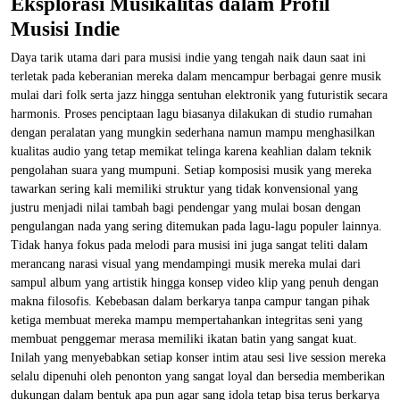
Eksplorasi Musikalitas dalam Profil
Musisi Indie
Daya tarik utama dari para musisi indie yang tengah naik daun saat ini
terletak pada keberanian mereka dalam mencampur berbagai genre musik
mulai dari folk serta jazz hingga sentuhan elektronik yang futuristik secara
harmonis. Proses penciptaan lagu biasanya dilakukan di studio rumahan
dengan peralatan yang mungkin sederhana namun mampu menghasilkan
kualitas audio yang tetap memikat telinga karena keahlian dalam teknik
pengolahan suara yang mumpuni. Setiap komposisi musik yang mereka
tawarkan sering kali memiliki struktur yang tidak konvensional yang
justru menjadi nilai tambah bagi pendengar yang mulai bosan dengan
pengulangan nada yang sering ditemukan pada lagu-lagu populer lainnya.
Tidak hanya fokus pada melodi para musisi ini juga sangat teliti dalam
merancang narasi visual yang mendampingi musik mereka mulai dari
sampul album yang artistik hingga konsep video klip yang penuh dengan
makna filosofis. Kebebasan dalam berkarya tanpa campur tangan pihak
ketiga membuat mereka mampu mempertahankan integritas seni yang
membuat penggemar merasa memiliki ikatan batin yang sangat kuat.
Inilah yang menyebabkan setiap konser intim atau sesi live session mereka
selalu dipenuhi oleh penonton yang sangat loyal dan bersedia memberikan
dukungan dalam bentuk apa pun agar sang idola tetap bisa terus berkarya