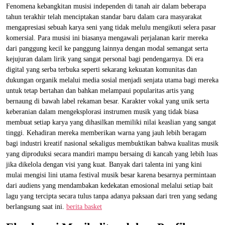
Fenomena kebangkitan musisi independen di tanah air dalam beberapa
tahun terakhir telah menciptakan standar baru dalam cara masyarakat
mengapresiasi sebuah karya seni yang tidak melulu mengikuti selera pasar
komersial. Para musisi ini biasanya mengawali perjalanan karir mereka
dari panggung kecil ke panggung lainnya dengan modal semangat serta
kejujuran dalam lirik yang sangat personal bagi pendengarnya. Di era
digital yang serba terbuka seperti sekarang kekuatan komunitas dan
dukungan organik melalui media sosial menjadi senjata utama bagi mereka
untuk tetap bertahan dan bahkan melampaui popularitas artis yang
bernaung di bawah label rekaman besar. Karakter vokal yang unik serta
keberanian dalam mengeksplorasi instrumen musik yang tidak biasa
membuat setiap karya yang dihasilkan memiliki nilai keaslian yang sangat
tinggi. Kehadiran mereka memberikan warna yang jauh lebih beragam
bagi industri kreatif nasional sekaligus membuktikan bahwa kualitas musik
yang diproduksi secara mandiri mampu bersaing di kancah yang lebih luas
jika dikelola dengan visi yang kuat. Banyak dari talenta ini yang kini
mulai mengisi lini utama festival musik besar karena besarnya permintaan
dari audiens yang mendambakan kedekatan emosional melalui setiap bait
lagu yang tercipta secara tulus tanpa adanya paksaan dari tren yang sedang
berlangsung saat ini.
berita basket