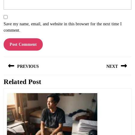
Save my name, email, and website in this browser for the next time I
comment.
Post
PREVIOUS
NEXT
navigation
Related Post
Previous
Next
post:
post: