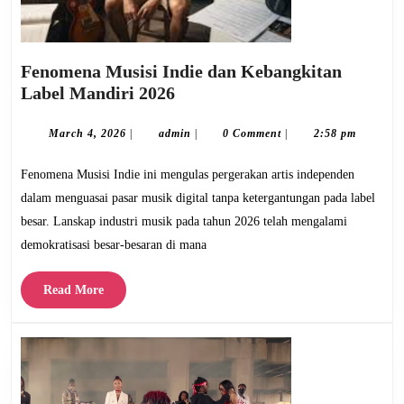
Fenomena Musisi Indie dan Kebangkitan
Fenomena
Label Mandiri 2026
Musisi
Indie
March
admin
March 4, 2026
|
admin
|
0 Comment
|
2:58 pm
4,
dan
2026
Fenomena Musisi Indie ini mengulas pergerakan artis independen
Kebangkitan
Label
dalam menguasai pasar musik digital tanpa ketergantungan pada label
Mandiri
besar. Lanskap industri musik pada tahun 2026 telah mengalami
2026
demokratisasi besar-besaran di mana
Read
Read More
More