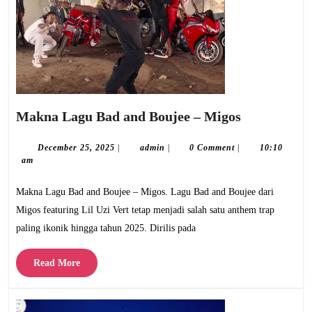
Makna
Makna Lagu Bad and Boujee – Migos
Lagu
Bad
December
admin
December 25, 2025
|
admin
|
0 Comment
|
10:10
25,
am
and
2025
Boujee
Makna Lagu Bad and Boujee – Migos. Lagu Bad and Boujee dari
–
Migos featuring Lil Uzi Vert tetap menjadi salah satu anthem trap
Migos
paling ikonik hingga tahun 2025. Dirilis pada
Read
Read More
More