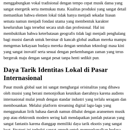
menggabungkan vokal tradisional dengan tempo cepat musik dansa yang
sangat energetik serta memukau mata. Kualitas produksi yang sangat detail
memastikan bahwa elemen lokal tidak hanya menjadi sekadar hiasan
semata namun menjadi fondasi utama yang membentuk karakter
keseluruhan lagu tersebut secara utuh dan profesional. Hal ini
membuktikan bahwa keterbatasan geografis tidak lagi menjadi penghalang
bagi musisi daerah untuk bersinar di kancah global asalkan mereka mampu
mengemas kekayaan budaya mereka dengan sentuhan teknologi masa kini
yang sangat inovatif serta sesuai dengan perkembangan zaman yang terus
bergerak maju dengan sangat pesat tanpa henti sedikit pun.
Daya Tarik Identitas Lokal di Pasar
Internasional
Pasar musik global saat ini sangat menghargai orisinalitas yang dibawa
oleh musisi yang berani menonjolkan keunikan daerahnya karena audiens
internasional mulai jenuh dengan standar industri yang terlalu seragam dan
membosankan. Melalui platform streaming digital lagu-lagu yang
menggunakan lirik bahasa daerah namun dibalut dengan aransemen musik
pop atau elektronik modern sering kali mendapatkan jumlah putaran yang
sangat fantastis karena dianggap memiliki daya tarik eksotis yang sangat
kuat. Strategi ini terbukti sangat ampuh untuk memperkenalkan budaya