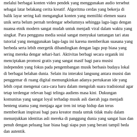
melalui berbagai konten video pendek yang menggunakan audio tersebut
sebagai latar belakang cerita kreatif. Algoritma cerdas yang bekerja di
balik layar sering kali mengangkat konten yang memiliki elemen suara
unik serta belum pernah terdengar sebelumnya sehingga lagu-lagu dengan
nuansa etnik modern sangat mudah untuk menjadi viral dalam waktu yang
singkat. Para pengguna media sosial sangat menyukai tantangan tari atau
tutorial yang menggunakan lagu-lagu ini karena memberikan suasana yang
berbeda serta lebih energetik dibandingkan dengan lagu pop biasa yang
sering mereka dengar sehari-hari. Aktivitas berbagi secara organik ini
menciptakan promosi gratis yang sangat masif bagi para musisi
independen yang fokus pada pengembangan musik berbasis budaya lokal
di berbagai belahan dunia. Selain itu interaksi langsung antara musisi dan
penggemar di ruang digital memungkinkan adanya pertukaran ide yang
lebih cepat mengenai cara-cara baru dalam mengolah suara tradisional agar
tetap terdengar relevan bagi telinga audiens masa kini. Dukungan
komunitas yang sangat loyal terhadap musik asli daerah juga menjadi
benteng utama yang menjaga agar tren ini tetap hidup dan terus
memberikan inspirasi bagi para kreator muda untuk tidak malu dalam
menunjukkan identitas asli mereka di panggung dunia yang sangat luas dan
penuh dengan peluang luar biasa bagi siapa pun yang berani tampil beda
dan autentik.