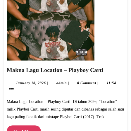
Makna
Makna Lagu Location – Playboy Carti
Lagu
Location
January
admin
January 16, 2026
|
admin
|
0 Comment
|
11:54
16,
am
–
2026
Playboy
Makna Lagu Location – Playboy Carti. Di tahun 2026, “Location”
Carti
milik Playboi Carti masih sering diputar dan dibahas sebagai salah satu
lagu paling ikonik dari mixtape Playboi Carti (2017). Trek