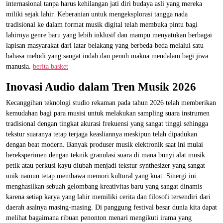
internasional tanpa harus kehilangan jati diri budaya asli yang mereka
miliki sejak lahir. Keberanian untuk mengeksplorasi tangga nada
tradisional ke dalam format musik digital telah membuka pintu bagi
lahirnya genre baru yang lebih inklusif dan mampu menyatukan berbagai
lapisan masyarakat dari latar belakang yang berbeda-beda melalui satu
bahasa melodi yang sangat indah dan penuh makna mendalam bagi jiwa
manusia.
berita basket
Inovasi Audio dalam Tren Musik 2026
Kecanggihan teknologi studio rekaman pada tahun 2026 telah memberikan
kemudahan bagi para musisi untuk melakukan sampling suara instrumen
tradisional dengan tingkat akurasi frekuensi yang sangat tinggi sehingga
tekstur suaranya tetap terjaga keasliannya meskipun telah dipadukan
dengan beat modern. Banyak produser musik elektronik saat ini mulai
bereksperimen dengan teknik granulasi suara di mana bunyi alat musik
petik atau perkusi kayu diubah menjadi tekstur synthesizer yang sangat
unik namun tetap membawa memori kultural yang kuat. Sinergi ini
menghasilkan sebuah gelombang kreativitas baru yang sangat dinamis
karena setiap karya yang lahir memiliki cerita dan filosofi tersendiri dari
daerah asalnya masing-masing. Di panggung festival besar dunia kita dapat
melihat bagaimana ribuan penonton menari mengikuti irama yang