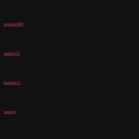
pondok969
gading33
hantam11
sastoto