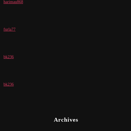
harimau868
furla77
bk236
bk236
Archives