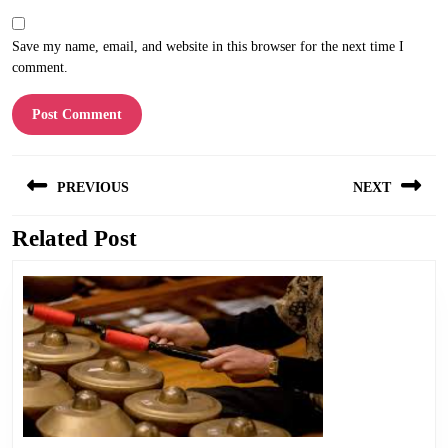
Save my name, email, and website in this browser for the next time I
comment.
Post
PREVIOUS
NEXT
navigation
Related Post
Previous
Next
post:
post: