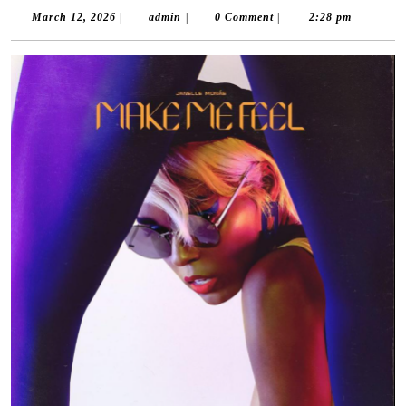
March
admin
March 12, 2026
|
admin
|
0 Comment
|
2:28 pm
12,
2026