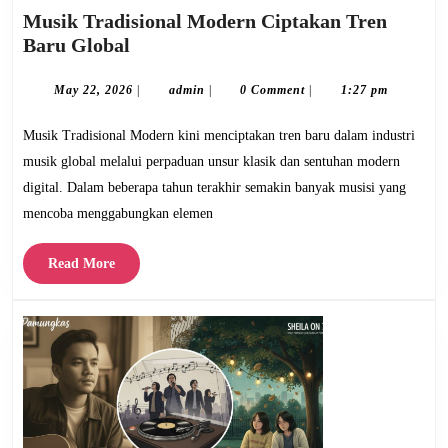
Musik Tradisional Modern Ciptakan Tren
Musik
Baru Global
Tradisional
Modern
May
admin
May 22, 2026
|
admin
|
0 Comment
|
1:27 pm
22,
Ciptakan
2026
Musik Tradisional Modern kini menciptakan tren baru dalam industri
Tren
Baru
musik global melalui perpaduan unsur klasik dan sentuhan modern
Global
digital. Dalam beberapa tahun terakhir semakin banyak musisi yang
mencoba menggabungkan elemen
Read
Read More
More