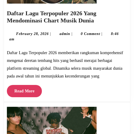
Daftar Lagu Terpopuler 2026 Yang
Daftar
Mendominasi Chart Musik Dunia
Lagu
Terpopuler
February
admin
February 28, 2026
|
admin
|
0 Comment
|
8:46
28,
am
2026
2026
Yang
Daftar Lagu Terpopuler 2026 memberikan rangkuman komprehensif
Mendominasi
mengenai deretan tembang hits yang berhasil merajai berbagai
Chart
platform streaming global. Dinamika selera musik masyarakat dunia
Musik
pada awal tahun ini menunjukkan kecenderungan yang
Dunia
Read
Read More
More